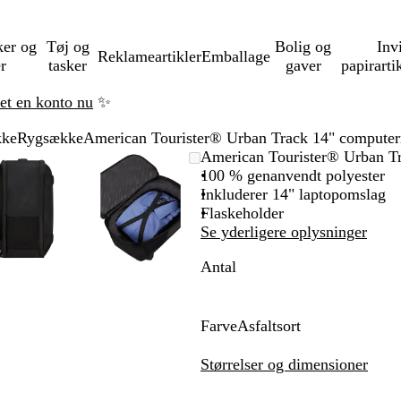
ker og
Tøj og
Bolig og
Inv
Reklameartikler
Emballage
er
tasker
gaver
papirarti
ret en konto nu
✨
kke
Rygsække
American Tourister® Urban Track 14" compute
Zoombart
Zoomet
Brug
Klik
Zoombart
Zoomet
Brug
Klik
American Tourister® Urban T
billede
til
tasterne
for
billede
til
tasterne
for
100 % genanvendt polyester
minimum
plus
at
minimum
plus
at
Inkluderer 14" laptopomslag
og
udvide
og
udvide
Flaskeholder
minus
minus
Se yderligere oplysninger
til
til
Antal
at
at
zoome
zoome
og
og
piletasterne
piletasterne
Farve
Asfaltsort
til
til
A
at
at
s
Størrelser og dimensioner
panorere
panorere
f
a