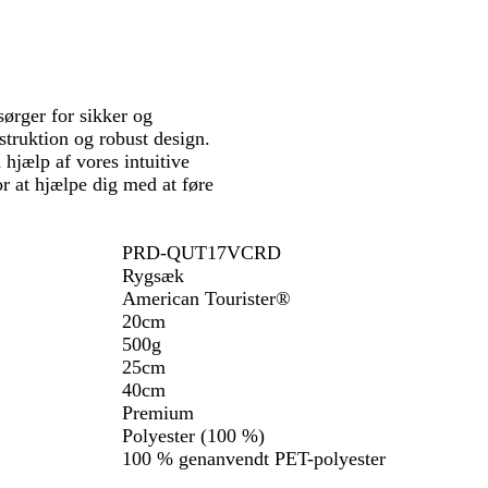
l
t
s
o
r
ørger for sikker og
t
truktion og robust design.
 hjælp af vores intuitive
or at hjælpe dig med at føre
PRD-QUT17VCRD
Rygsæk
American Tourister®
20cm
500g
25cm
40cm
Premium
Polyester (100 %)
100 % genanvendt PET-polyester