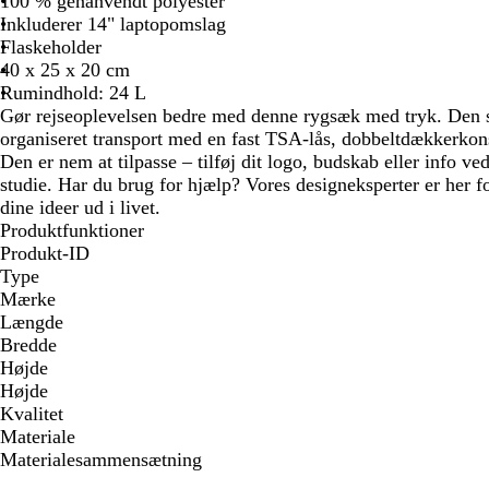
100 % genanvendt polyester
Inkluderer 14" laptopomslag
Flaskeholder
40 x 25 x 20 cm
Rumindhold: 24 L
Gør rejseoplevelsen bedre med denne rygsæk med tryk. Den s
organiseret transport med en fast TSA-lås, dobbeltdækkerkons
Den er nem at tilpasse – tilføj dit logo, budskab eller info ved
studie. Har du brug for hjælp? Vores designeksperter er her f
dine ideer ud i livet.
Produktfunktioner
Produkt-ID
Type
Mærke
Længde
Bredde
Højde
Højde
Kvalitet
Materiale
Materialesammensætning