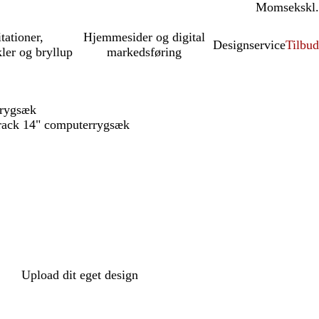
Moms
inkl.
ekskl.
itationer,
Hjemmesider og digital
Designservice
Tilbud
kler og bryllup
markedsføring
rrygsæk
rack 14" computerrygsæk
Upload dit eget design