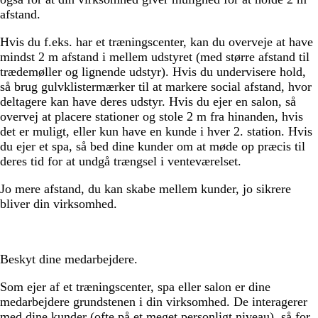
afstand.
Hvis du f.eks. har et træningscenter, kan du overveje at have
mindst 2 m afstand i mellem udstyret (med større afstand til
trædemøller og lignende udstyr). Hvis du undervisere hold,
så brug gulvklistermærker til at markere social afstand, hvor
deltagere kan have deres udstyr. Hvis du ejer en salon, så
overvej at placere stationer og stole 2 m fra hinanden, hvis
det er muligt, eller kun have en kunde i hver 2. station. Hvis
du ejer et spa, så bed dine kunder om at møde op præcis til
deres tid for at undgå trængsel i venteværelset.
Jo mere afstand, du kan skabe mellem kunder, jo sikrere
bliver din virksomhed.
Beskyt dine medarbejdere.
Som ejer af et træningscenter, spa eller salon er dine
medarbejdere grundstenen i din virksomhed. De interagerer
med dine kunder (ofte på et meget personligt niveau), så for