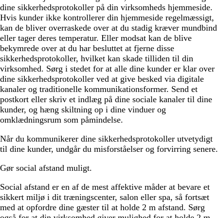
dine sikkerhedsprotokoller på din virksomheds hjemmeside.
Hvis kunder ikke kontrollerer din hjemmeside regelmæssigt,
kan de bliver overraskede over at du stadig kræver mundbind
eller tager deres temperatur. Eller modsat kan de blive
bekymrede over at du har besluttet at fjerne disse
sikkerhedsprotokoller, hvilket kan skade tilliden til din
virksomhed. Sørg i stedet for at alle dine kunder er klar over
dine sikkerhedsprotokoller ved at give besked via digitale
kanaler og traditionelle kommunikationsformer. Send et
postkort eller skriv et indlæg på dine sociale kanaler til dine
kunder, og hæng skiltning op i dine vinduer og
omklædningsrum som påmindelse.
Når du kommunikerer dine sikkerhedsprotokoller utvetydigt
til dine kunder, undgår du misforståelser og forvirring senere.
Gør social afstand muligt.
Social afstand er en af de mest affektive måder at bevare et
sikkert miljø i dit træningscenter, salon eller spa, så fortsæt
med at opfordre dine gæster til at holde 2 m afstand. Sørg
også for at din virksomhed giver mulighed for at holde 2 m