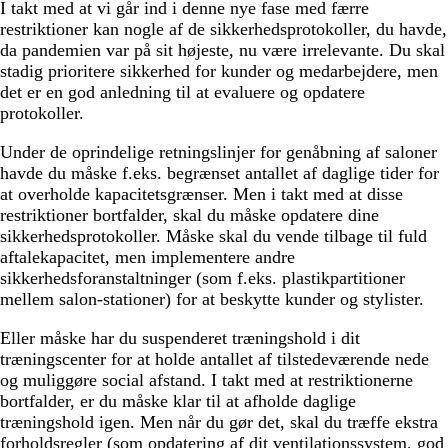
I takt med at vi går ind i denne nye fase med færre
restriktioner kan nogle af de sikkerhedsprotokoller, du havde,
da pandemien var på sit højeste, nu være irrelevante. Du skal
stadig prioritere sikkerhed for kunder og medarbejdere, men
det er en god anledning til at evaluere og opdatere
protokoller.
Under de oprindelige retningslinjer for genåbning af saloner
havde du måske f.eks. begrænset antallet af daglige tider for
at overholde kapacitetsgrænser. Men i takt med at disse
restriktioner bortfalder, skal du måske opdatere dine
sikkerhedsprotokoller. Måske skal du vende tilbage til fuld
aftalekapacitet, men implementere andre
sikkerhedsforanstaltninger (som f.eks. plastikpartitioner
mellem salon-stationer) for at beskytte kunder og stylister.
Eller måske har du suspenderet træningshold i dit
træningscenter for at holde antallet af tilstedeværende nede
og muliggøre social afstand. I takt med at restriktionerne
bortfalder, er du måske klar til at afholde daglige
træningshold igen. Men når du gør det, skal du træffe ekstra
forholdsregler (som opdatering af dit ventilationssystem, god