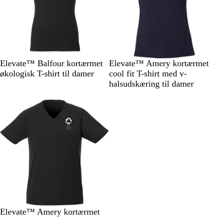
S
G
H
M
R
M
Elevate™ Balfour kortærmet
Elevate™ Amery kortærmet
o
r
v
a
ø
a
økologisk T-shirt til damer
cool fit T-shirt med v-
r
å
i
r
d
r
halsudskæring til damer
t
d
i
i
Ikke på lager
n
n
e
e
b
b
l
l
å
å
S
M
R
B
H
Elevate™ Amery kortærmet