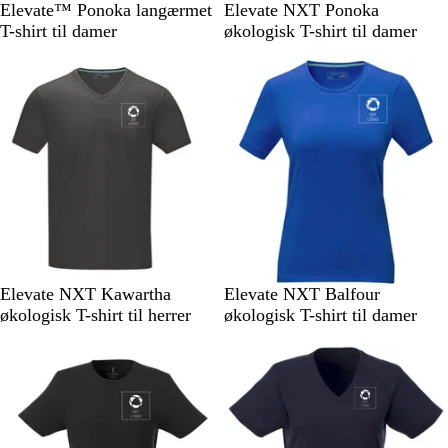
B
W
B
M
S
Elevate™ Ponoka langærmet
Elevate NXT Ponoka
l
h
l
a
t
T-shirt til damer
økologisk T-shirt til damer
a
i
u
r
o
Ikke på lager
Ikke på lager
c
t
e
i
r
k
e
n
m
e
g
b
r
l
å
å
S
N
B
S
Elevate NXT Kawartha
Elevate NXT Balfour
t
X
l
t
økologisk T-shirt til herrer
økologisk T-shirt til damer
o
T
å
o
Ikke på lager
Ikke på lager
r
b
r
m
l
m
g
å
g
r
r
å
å