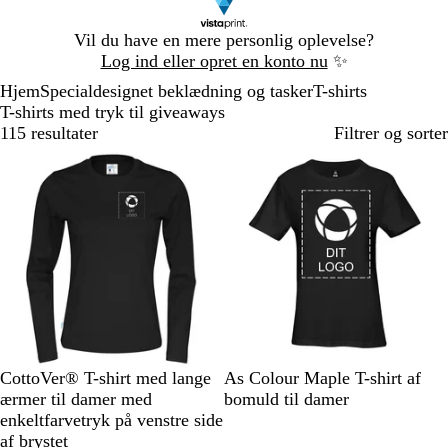
Slide
Vil du have en mere personlig oplevelse?
1
Log ind eller opret en konto nu
✨
af
Hjem
Specialdesignet beklædning og tasker
T-shirts
1
T-shirts med tryk til giveaways
115 resultater
Filtrer og sorter
S
M
L
R
H
S
M
H
K
A
CottoVer® T-shirt med lange
As Colour Maple T-shirt af
o
ø
y
ø
i
o
a
v
a
t
ærmer til damer med
bomuld til damer
r
r
s
d
m
r
r
i
r
l
enkeltfarvetryk på venstre side
t
k
e
m
t
i
d
d
a
af brystet