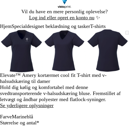
Slide
Vil du have en mere personlig oplevelse?
1
Log ind eller opret en konto nu
✨
af
Hjem
Specialdesignet beklædning og tasker
T-shirts
1
Slide
Zoombart
Zoomet
Brug
Klik
Zoombart
Zoomet
Brug
Klik
Zoombart
Zoomet
Brug
Klik
1
billede
til
tasterne
for
billede
til
tasterne
for
billede
til
tasterne
for
af
minimum
plus
at
minimum
plus
at
minimum
plus
at
3
og
udvide
og
udvide
og
udvide
minus
minus
minus
til
til
til
at
at
at
zoome
zoome
zoome
Elevate™ Amery kortærmet cool fit T-shirt med v-
og
og
og
halsudskæring til damer
piletasterne
piletasterne
piletastern
Hold dig kølig og komfortabel med denne
til
til
til
svedtransporterende v-halsudskæring bluse. Fremstillet af
at
at
at
letvægt og åndbar polyester med flatlock-syninger.
panorere
panorere
panorere
Se yderligere oplysninger
Farve
Marineblå
M
Skal
Størrelse og antal
*
a
udfyldes