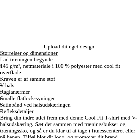
r
i
n
e
b
l
å
Upload dit eget design
Størrelser og dimensioner
Lad træningen begynde.
145 g/m², netmateriale i 100 % polyester med cool fit
overflade
Kraven er af samme stof
V-hals
Raglanærmer
Smalle flatlock-syninger
Satinbånd ved halsudskæringen
Refleksdetaljer
Bring din indre atlet frem med denne Cool Fit T-shirt med V-
halsudskæring. Sæt det sammen med træningsbukser og
træningssko, og så er du klar til at tage i fitnesscenteret eller
på banen. Tilføj blot dit logo, og promover dit brand.