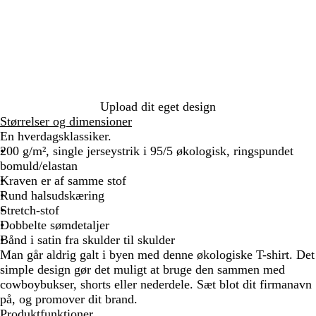
d
r
i
å
r
i
d
t
n
e
b
l
å
Upload dit eget design
Størrelser og dimensioner
En hverdagsklassiker.
200 g/m², single jerseystrik i 95/5 økologisk, ringspundet
bomuld/elastan
Kraven er af samme stof
Rund halsudskæring
Stretch-stof
Dobbelte sømdetaljer
Bånd i satin fra skulder til skulder
Man går aldrig galt i byen med denne økologiske T-shirt. Det
simple design gør det muligt at bruge den sammen med
cowboybukser, shorts eller nederdele. Sæt blot dit firmanavn
på, og promover dit brand.
Produktfunktioner