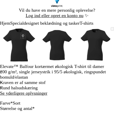
Slide
Vil du have en mere personlig oplevelse?
1
Log ind eller opret en konto nu
✨
af
Hjem
Specialdesignet beklædning og tasker
T-shirts
1
Slide
Zoombart
Zoomet
Brug
Klik
Zoombart
Zoomet
Brug
Klik
Zoombart
Zoomet
Brug
Klik
1
billede
til
tasterne
for
billede
til
tasterne
for
billede
til
tasterne
for
af
minimum
plus
at
minimum
plus
at
minimum
plus
at
3
og
udvide
og
udvide
og
udvide
minus
minus
minus
til
til
til
at
at
at
zoome
zoome
zoome
Elevate™ Balfour kortærmet økologisk T-shirt til damer
og
og
og
200 g/m², single jerseystrik i 95/5 økologisk, ringspundet
piletasterne
piletasterne
piletastern
bomuld/elastan
til
til
til
Kraven er af samme stof
at
at
at
Rund halsudskæring
panorere
panorere
panorere
Se yderligere oplysninger
Farve
*
Sort
R
M
H
G
S
Skal
Størrelse og antal
*
ø
a
v
r
o
udfyldes