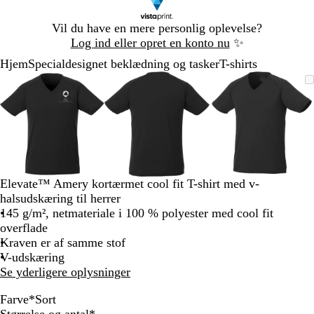
Slide
Vil du have en mere personlig oplevelse?
1
Log ind eller opret en konto nu
✨
af
Hjem
Specialdesignet beklædning og tasker
T-shirts
1
Slide
Zoombart
Zoomet
Brug
Klik
Zoombart
Zoomet
Brug
Klik
Zoombart
Zoomet
Brug
Klik
1
billede
til
tasterne
for
billede
til
tasterne
for
billede
til
tasterne
for
af
minimum
plus
at
minimum
plus
at
minimum
plus
at
3
og
udvide
og
udvide
og
udvide
minus
minus
minus
til
til
til
at
at
at
zoome
zoome
zoome
Elevate™ Amery kortærmet cool fit T-shirt med v-
og
og
og
halsudskæring til herrer
piletasterne
piletasterne
piletastern
145 g/m², netmateriale i 100 % polyester med cool fit
til
til
til
overflade
at
at
at
Kraven er af samme stof
panorere
panorere
panorere
V-udskæring
Se yderligere oplysninger
Farve
*
Sort
O
H
B
R
S
M
Skal
Størrelse og antal
*