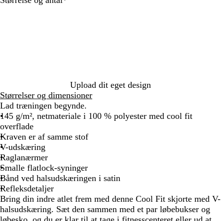
r
v
l
ø
o
a
udfyldes
a
i
å
d
r
r
n
d
t
i
g
n
e
e
b
l
å
Upload dit eget design
Størrelser og dimensioner
Lad træningen begynde.
145 g/m², netmateriale i 100 % polyester med cool fit
overflade
Kraven er af samme stof
V-udskæring
Raglanærmer
Smalle flatlock-syninger
Bånd ved halsudskæringen i satin
Refleksdetaljer
Bring din indre atlet frem med denne Cool Fit skjorte med V-
halsudskæring. Sæt den sammen med et par løbebukser og
løbesko, og du er klar til at tage i fitnesscenteret eller ud at