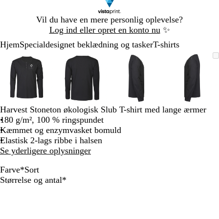
Slide
Vil du have en mere personlig oplevelse?
1
Log ind eller opret en konto nu
✨
af
Hjem
Specialdesignet beklædning og tasker
T-shirts
1
Slide
Zoombart
Zoomet
Brug
Klik
Zoombart
Zoomet
Brug
Klik
Zoombart
Zoomet
Brug
Klik
Zoomba
Zoomet
Brug
Klik
1
billede
til
tasterne
for
billede
til
tasterne
for
billede
til
tasterne
for
billede
til
tasterne
for
af
minimum
plus
at
minimum
plus
at
minimum
plus
at
minim
plus
at
4
og
udvide
og
udvide
og
udvide
og
udvide
minus
minus
minus
minus
til
til
til
til
Harvest Stoneton økologisk Slub T-shirt med lange ærmer
at
at
at
at
180 g/m², 100 % ringspundet
zoome
zoome
zoome
zoome
Kæmmet og enzymvasket bomuld
og
og
og
og
Elastisk 2-lags ribbe i halsen
piletasterne
piletasterne
piletasterne
piletast
Se yderligere oplysninger
til
til
til
til
at
at
at
at
Farve
*
Sort
panorere
panorere
panorere
panorer
H
S
Skal
Størrelse og antal
*
v
o
udfyldes
i
r
d
t