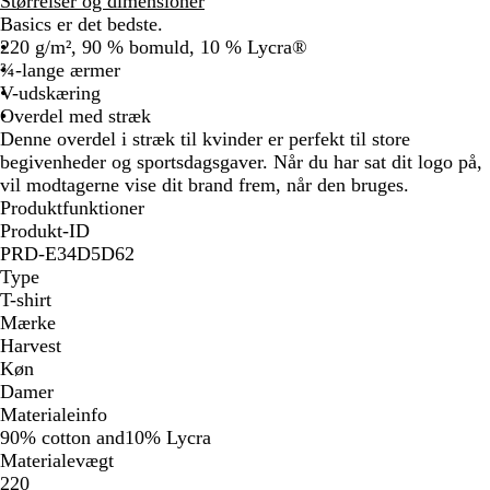
Størrelser og dimensioner
Basics er det bedste.
220 g/m², 90 % bomuld, 10 % Lycra®
¾-lange ærmer
V-udskæring
Overdel med stræk
Denne overdel i stræk til kvinder er perfekt til store
begivenheder og sportsdagsgaver. Når du har sat dit logo på,
vil modtagerne vise dit brand frem, når den bruges.
Produktfunktioner
Produkt-ID
PRD-E34D5D62
Type
T-shirt
Mærke
Harvest
Køn
Damer
Materialeinfo
90% cotton and10% Lycra
Materialevægt
220