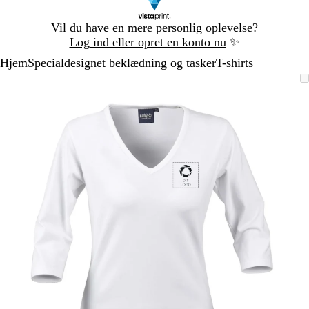
Slide
Vil du have en mere personlig oplevelse?
1
Log ind eller opret en konto nu
✨
af
Hjem
Specialdesignet beklædning og tasker
T-shirts
1
Slide
Zoombart
Zoomet
Brug
Klik
1
billede
til
tasterne
for
af
minimum
plus
at
1
og
udvide
minus
til
at
zoome
og
piletasterne
til
at
panorere