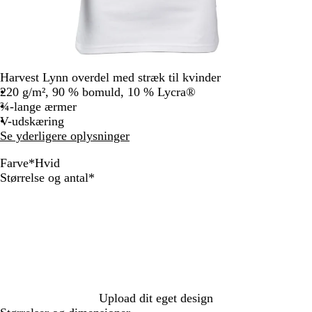
Harvest Lynn overdel med stræk til kvinder
220 g/m², 90 % bomuld, 10 % Lycra®
¾-lange ærmer
V-udskæring
Se yderligere oplysninger
Farve
*
Hvid
S
H
Skal
Størrelse og antal
*
o
v
udfyldes
r
i
t
d
Upload dit eget design