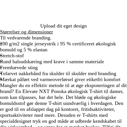
n
m
e
g
b
r
l
å
å
Upload dit eget design
Størrelser og dimensioner
Til vedvarende branding.
200 g/m2 single jerseystrik i 95 % certificeret økologisk
bomuld og 5 % elastan
Stretch-stof
Rund halsudskæring med krave i samme materiale
Fremhævede sting
Tofarvet nakkebånd fra skulder til skulder med branding
Mærkat påført ved varmeoverførsel giver etiketfri komfort
Mangler du en effektiv metode til at øge eksponeringen af dit
brand? En Elevate NXT Ponoka økologisk T-shirt til damer,
som kan tilpasses, har det hele. Det bløde og økologiske
bomuldsstof gør denne T-shirt uundværlig i hverdagen. Den
er god til en afslappet dag på kontoret, fritidsaktiviteter,
sportsaktiviteter med mere. Desuden er T-shirts med
specialdesignet tryk en god måde at udbrede kendskabet til
din virksomhed – og sørge for at mærket huskes. Tilføj dit