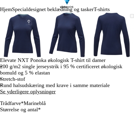
Hjem
Specialdesignet beklædning og tasker
T-shirts
Slide
Zoombart
Zoomet
Brug
Klik
Zoombart
Zoomet
Brug
Klik
Zoombart
Zoomet
Brug
Klik
1
billede
til
tasterne
for
billede
til
tasterne
for
billede
til
tasterne
for
af
minimum
plus
at
minimum
plus
at
minimum
plus
at
3
og
udvide
og
udvide
og
udvide
minus
minus
minus
til
til
til
at
at
at
zoome
zoome
zoome
Elevate NXT Ponoka økologisk T-shirt til damer
og
og
og
200 g/m2 single jerseystrik i 95 % certificeret økologisk
piletasterne
piletasterne
piletastern
bomuld og 5 % elastan
til
til
til
Stretch-stof
at
at
at
Rund halsudskæring med krave i samme materiale
panorere
panorere
panorere
Se yderligere oplysninger
Trådfarve
*
Marineblå
M
S
Skal
Størrelse og antal
*
a
t
udfyldes
r
o
i
r