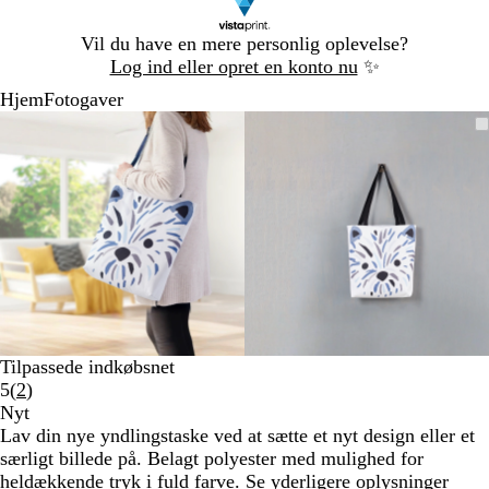
Slide
Vil du have en mere personlig oplevelse?
1
Log ind eller opret en konto nu
✨
af
Hjem
Fotogaver
1
Slide
Zoombart
Zoomet
Brug
Klik
Zoombart
Zoomet
Brug
Klik
1
billede
til
tasterne
for
billede
til
tasterne
for
af
minimum
plus
at
minimum
plus
at
2
og
udvide
og
udvide
minus
minus
til
til
at
at
zoome
zoome
og
og
piletasterne
piletasterne
til
til
Tilpassede indkøbsnet
at
at
Læs
5
(
2
)
panorere
panorere
2
Nyt
anmeldelser
Lav din nye yndlingstaske ved at sætte et nyt design eller et
særligt billede på. Belagt polyester med mulighed for
heldækkende tryk i fuld farve.
Se yderligere oplysninger