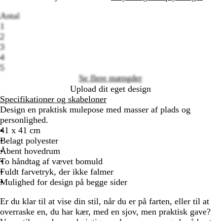
Antal
1
2
3
Loading
4
options
5
Se flere mængder
Upload dit eget design
Specifikationer og skabeloner
Design en praktisk mulepose med masser af plads og
personlighed.
41 x 41 cm
Belagt polyester
Åbent hovedrum
To håndtag af vævet bomuld
Fuldt farvetryk, der ikke falmer
Mulighed for design på begge sider
Er du klar til at vise din stil, når du er på farten, eller til at
overraske en, du har kær, med en sjov, men praktisk gave?