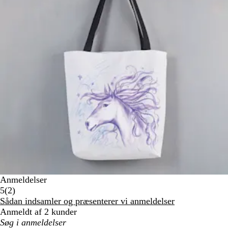
Anmeldelser
2
5
(
2
)
anmeldelser
Sådan indsamler og præsenterer vi anmeldelser
Anmeldt af 2 kunder
Min