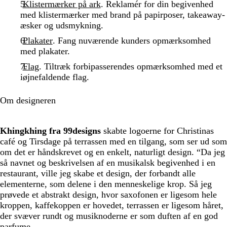
Klistermærker på ark
. Reklamér for din begivenhed
med klistermærker med brand på papirposer, takeaway-
æsker og udsmykning.
Plakater
. Fang nuværende kunders opmærksomhed
med plakater.
Flag
. Tiltræk forbipasserendes opmærksomhed med et
iøjnefaldende flag.
Om designeren
Khingkhing fra 99designs
skabte logoerne for Christinas
café og Tirsdage på terrassen med en tilgang, som ser ud som
om det er håndskrevet og en enkelt, naturligt design. “Da jeg
så navnet og beskrivelsen af en musikalsk begivenhed i en
restaurant, ville jeg skabe et design, der forbandt alle
elementerne, som delene i den menneskelige krop. Så jeg
prøvede et abstrakt design, hvor saxofonen er ligesom hele
kroppen, kaffekoppen er hovedet, terrassen er ligesom håret,
der svæver rundt og musiknoderne er som duften af en god
parfume.