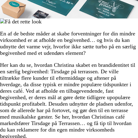
En af de bedste måder at skabe forventninger for din mindre
virksomhed er at afholde en begivenhed… og hvis du kan
udnytte det varme vejr, hvorfor ikke sætte turbo på en særlig
begivenhed med et udendørs element?
Her kan du se, hvordan Christina skabet en brandidentitet til
en særlig begivenhed: Tirsdage på terrassen. De ville
tiltrække flere kunder til eftermiddage og aftener på
hverdage, da disse typisk er mindre populære tidspunkter i
deres café. Ved at afholde en tilbagevendende, fast
begivenhed, er deres mål at gøre dette tidligere upopulære
tidspunkt profitabelt. Desuden udnytter de pladsen udenfor,
som de allerede har på fortovet, og gør den til en terrasse
med musikalske gæster. Se her, hvordan Christinas café
markedsfører Tirsdage på Terrassen… og få tip til hvordan
du kan reklamere for din egen mindre virksomheds
begivenhed.