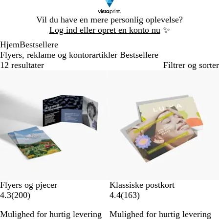
Slide
Vil du have en mere personlig oplevelse?
1
Log ind eller opret en konto nu
✨
af
Hjem
Bestsellere
1
Flyers, reklame og kontorartikler Bestsellere
12 resultater
Filtrer og sorter
Bestseller
Flyers og pjecer
Klassiske postkort
2
1
4.3
(
200
)
4.4
(
163
)
0
6
Mulighed for hurtig levering
Mulighed for hurtig levering
0
3