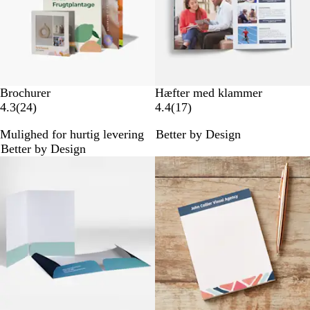
l
l
s
s
e
e
r
r
Brochurer
Hæfter med klammer
2
1
4.3
(
24
)
4.4
(
17
)
4
7
Mulighed for hurtig levering
Better by Design
a
a
Better by Design
n
n
Nye valgmuligheder
m
m
e
e
l
l
d
d
e
e
l
l
s
s
e
e
r
r