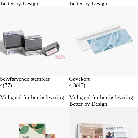
Better by Design
Better by Design
a
a
Bestseller
Bestseller
n
n
m
m
e
e
l
l
d
d
e
e
l
l
s
s
e
e
r
r
Selvfarvende stempler
Gavekort
7
4
4
(
77
)
4.8
(
43
)
7
3
Mulighed for hurtig levering
Mulighed for hurtig levering
a
a
Better by Design
n
n
m
m
e
e
l
l
d
d
e
e