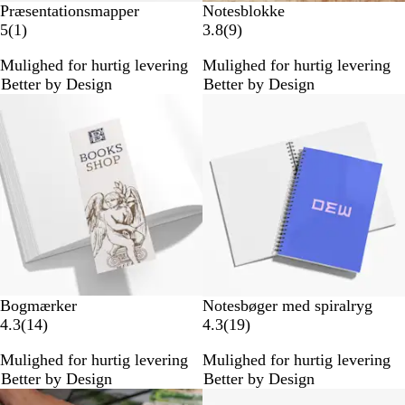
Præsentationsmapper
Notesblokke
1
9
5
(
1
)
3.8
(
9
)
a
a
Mulighed for hurtig levering
Mulighed for hurtig levering
n
n
Better by Design
Better by Design
m
m
Bestseller
e
e
l
l
d
d
e
e
l
l
s
s
e
e
r
Bogmærker
Notesbøger med spiralryg
1
1
4.3
(
14
)
4.3
(
19
)
4
9
Mulighed for hurtig levering
Mulighed for hurtig levering
a
a
Better by Design
Better by Design
n
n
m
m