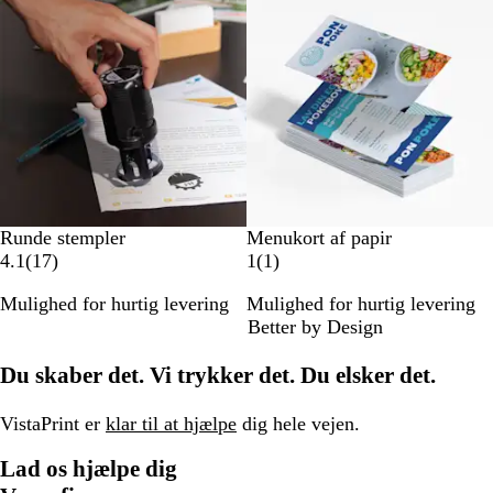
e
e
l
l
d
d
e
e
l
l
s
s
e
e
r
r
Runde stempler
Menukort af papir
1
1
4.1
(
17
)
1
(
1
)
7
a
Mulighed for hurtig levering
Mulighed for hurtig levering
a
n
Better by Design
n
m
m
e
Du skaber det. Vi trykker det. Du elsker det.
e
l
l
d
d
e
VistaPrint er
klar til at hjælpe
dig hele vejen.
e
l
Lad os hjælpe dig
l
s
s
e