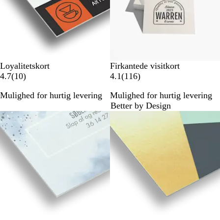
l
l
s
s
e
e
r
r
Loyalitetskort
Firkantede visitkort
1
1
4.7
(
10
)
4.1
(
116
)
0
1
Mulighed for hurtig levering
Mulighed for hurtig levering
a
6
Better by Design
n
a
m
n
e
m
l
e
d
l
e
d
l
e
s
l
e
s
r
e
r