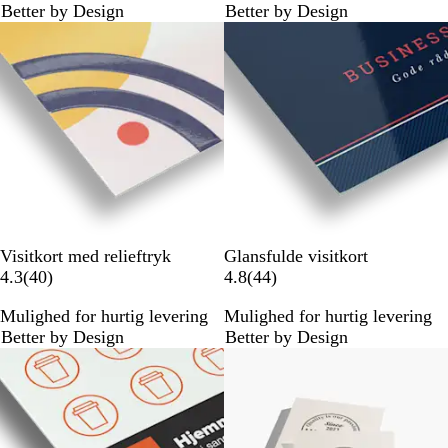
Better by Design
Better by Design
a
n
n
m
m
e
e
l
l
d
d
e
e
l
l
s
s
e
e
r
r
Visitkort med relieftryk
Glansfulde visitkort
4
4
4.3
(
40
)
4.8
(
44
)
0
4
Mulighed for hurtig levering
Mulighed for hurtig levering
a
a
Better by Design
Better by Design
n
n
m
m
e
e
l
l
d
d
e
e