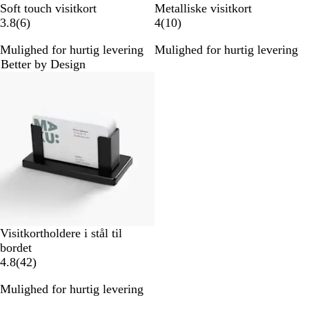
Soft touch visitkort
Metalliske visitkort
6
1
3.8
(
6
)
4
(
10
)
a
0
Mulighed for hurtig levering
Mulighed for hurtig levering
n
a
Better by Design
m
n
Bestseller
e
m
l
e
d
l
e
d
l
e
s
l
e
s
r
e
r
Visitkortholdere i stål til
bordet
4
4.8
(
42
)
2
Mulighed for hurtig levering
a
n