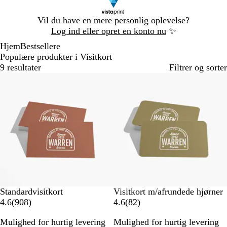
Slide
Vil du have en mere personlig oplevelse?
1
Log ind eller opret en konto nu
✨
af
Hjem
Bestsellere
1
Populære produkter i Visitkort
9 resultater
Filtrer og sorter
Bestseller
Standardvisitkort
Visitkort m/afrundede hjørner
9
8
4.6
(
908
)
4.6
(
82
)
0
2
Mulighed for hurtig levering
Mulighed for hurtig levering
8
a