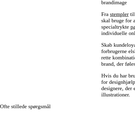
brandimage
Fra
stempler
ti
skal bruge for 
specialtrykte
p
individuelle on
Skab kundeloya
forbrugerne els
rette kombinat
brand, der føles
Hvis du har br
for designhjælp
designere, der 
illustrationer.
Ofte stillede spørgsmål