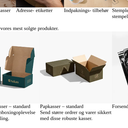
asser
Adresse- etiketter
Indpaknings- tilbehør
Stemple
stempe
vores mest solgte produkter.
Nyt
sser – standard
Papkasser – standard
Forsend
nboxingoplevelse
Send større ordrer og varer sikkert
ling.
med disse robuste kasser.