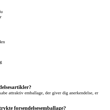
du
r
den
ug
delsesartikler?
abe attraktiv emballage, der giver dig anerkendelse, er
trykte forsendelsesemballage?