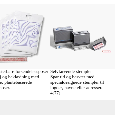
erbare forsendelsesposer
Selvfarvende stempler
j og beklædning med
Spar tid og besvær med
e, plantebaserede
specialdesignede stempler til
poser.
logoer, navne eller adresser.
4
(
77
)