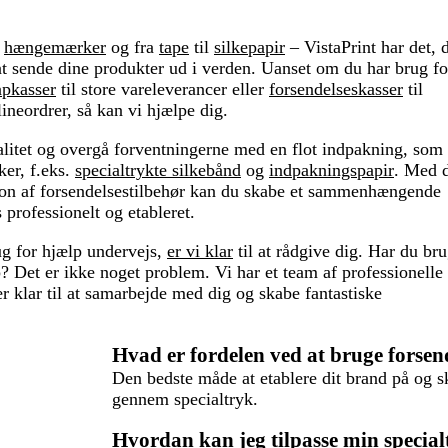
l
hængemærker
og fra
tape
til
silkepapir
– VistaPrint har det, 
at sende dine produkter ud i verden. Uanset om du har brug fo
apkasser
til store vareleverancer eller
forsendelseskasser
til
lineordrer, så kan vi hjælpe dig.
litet og overgå forventningerne med en flot indpakning, som
ker, f.eks.
specialtrykte silkebånd
og
indpakningspapir
. Med 
ion af forsendelsestilbehør kan du skabe et sammenhængende
 professionelt og etableret.
ug for hjælp undervejs,
er vi klar
til at rådgive dig. Har du br
? Det er ikke noget problem. Vi har et team af professionelle
er klar til at samarbejde med dig og skabe fantastiske
Hvad er fordelen ved at bruge forsen
Den bedste måde at etablere dit brand på og sk
gennem specialtryk.
Hvordan kan jeg tilpasse min special