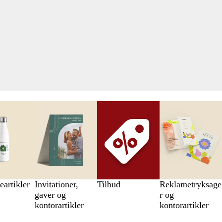
artikler
Invitationer,
Tilbud
Reklametryksage
gaver og
r og
kontorartikler
kontorartikler