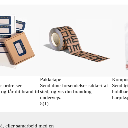
Nye valgmuligheder
Pakketape
Kompost
r ordre ser
Send dine forsendelser sikkert af
Send tø
og får dit brand til
sted, og vis din branding
holdbar
undervejs.
harpiks
5
(
1
)
på, eller samarbejd med en