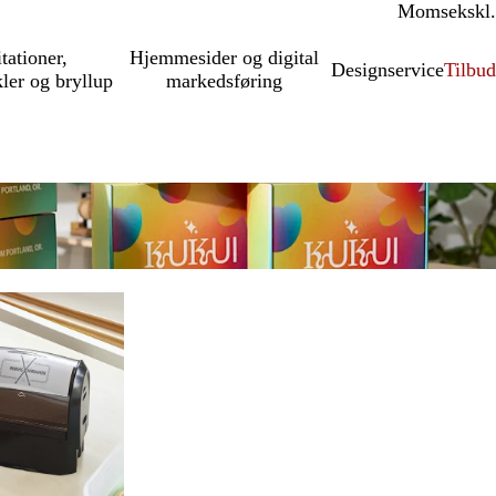
Moms
inkl.
ekskl.
itationer,
Hjemmesider og digital
Designservice
Tilbud
kler og bryllup
markedsføring