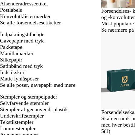
Afsenderadresseetiket
Postlabels
Forsendelses- k
Konvolutklistermærker
og -konvolutter
Se alle forsendelsesetiketter
Mest populære
Se nærmere på 
Indpakningstilbehør
Nyt
Gavepapir med tryk
Pakketape
Manillamærker
Silkepapir
Satinbånd med tryk
Indstikskort
Matte lynlåsposer
Se alle poser, gavepapir med mere
Stempler og stempelpuder
Selvfarvende stempler
Stempler af genanvendt plastik
Forsendelseska
Underskriftstempler
Skab en unik u
Tekstilstempler
med hver bestil
Lommestempler
5
(
1
)
Adgangsstempler