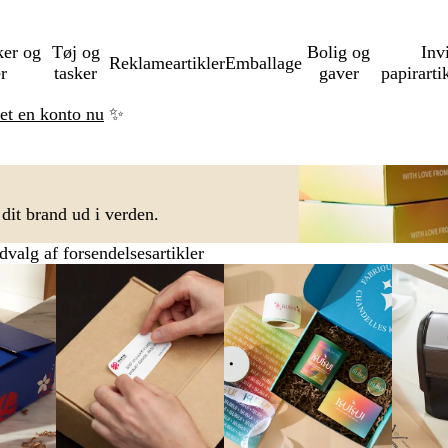
ker og
Tøj og
Bolig og
Inv
Reklameartikler
Emballage
er
tasker
gaver
papirarti
ret en konto nu
✨
 dit brand ud i verden.
dvalg af forsendelsesartikler