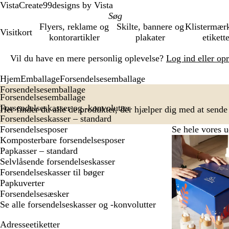
VistaCreate
99designs by Vista
Flyers, reklame og
Skilte, bannere og
Klistermær
Visitkort
kontorartikler
plakater
etikett
Slide
Vil du have en mere personlig oplevelse?
Log ind eller op
1
af
Hjem
Emballage
Forsendelsesemballage
1
Forsendelsesemballage
Forsendelsesemballage
Forsendelseskasser og -konvolutter
Her finder du alle de produkter, der hjælper dig med at sende
Forsendelseskasser – standard
Forsendelsesposer
Se hele vores u
Komposterbare forsendelsesposer
Papkasser – standard
Selvlåsende forsendelseskasser
Forsendelseskasser til bøger
Papkuverter
Forsendelsesæsker
Se alle forsendelseskasser og -konvolutter
Adresseetiketter