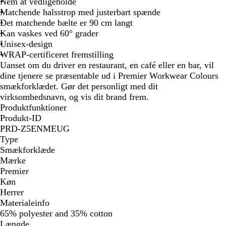
Nem at vedligeholde
r
n
l
o
e
d
l
n
b
e
g
ø
u
o
n
t
t
r
g
å
n
r
l
r
v
å
e
e
l
n
n
Matchende halsstrop med justerbart spænde
ø
o
å
y
g
å
o
g
u
n
l
y
e
t
v
r
e
ø
å
ø
e
t
e
Det matchende bælte er 90 cm langt
n
n
s
u
y
r
l
s
a
e
ø
r
d
d
t
f
Kan vaskes ved 60° grader
f
t
l
s
ø
t
t
n
ø
a
Unisex-design
a
o
t
n
o
d
r
WRAP-certificeret fremstilling
r
f
o
f
v
Uanset om du driver en restaurant, en café eller en bar, vil
v
f
e
dine tjenere se præsentable ud i Premier Workwear Colours
e
t
smækforklædet. Gør det personligt med dit
t
virksomhedsnavn, og vis dit brand frem.
Produktfunktioner
Produkt-ID
PRD-Z5ENMEUG
Type
Smækforklæde
Mærke
Premier
Køn
Herrer
Materialeinfo
65% polyester and 35% cotton
Længde