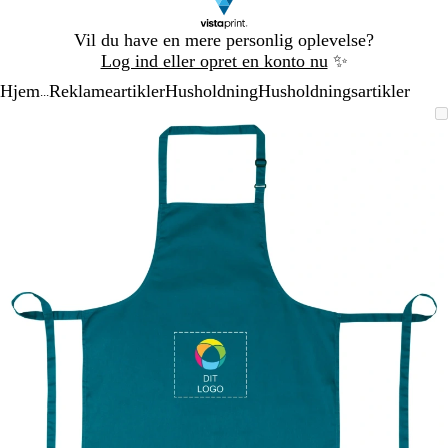
Slide
Vil du have en mere personlig oplevelse?
1
Log ind eller opret en konto nu
✨
af
Hjem
Reklameartikler
Husholdning
Husholdningsartikler
1
...
Slide
Zoombart
Zoomet
Brug
Klik
1
billede
til
tasterne
for
af
minimum
plus
at
1
og
udvide
minus
til
at
zoome
og
piletasterne
til
at
panorere