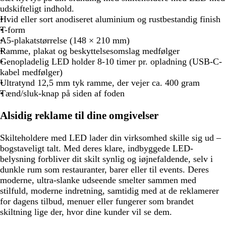
udskifteligt indhold.
Hvid eller sort anodiseret aluminium og rustbestandig finish
T-form
A5-plakatstørrelse (148 × 210 mm)
Ramme, plakat og beskyttelsesomslag medfølger
Genopladelig LED holder 8-10 timer pr. opladning (USB-C-
kabel medfølger)
Ultratynd 12,5 mm tyk ramme, der vejer ca. 400 gram
Tænd/sluk-knap på siden af foden
Alsidig reklame til dine omgivelser
Skilteholdere med LED lader din virksomhed skille sig ud –
bogstaveligt talt. Med deres klare, indbyggede LED-
belysning forbliver dit skilt synlig og iøjnefaldende, selv i
dunkle rum som restauranter, barer eller til events. Deres
moderne, ultra-slanke udseende smelter sammen med
stilfuld, moderne indretning, samtidig med at de reklamerer
for dagens tilbud, menuer eller fungerer som brandet
skiltning lige der, hvor dine kunder vil se dem.