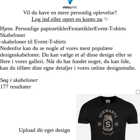
Slide
Vil du have en mere personlig oplevelse?
1
Log ind eller opret en konto nu
✨
af
Hjem
Personlige papirartikler
Festartikler
Event-T-shirts
1
...
Skabeloner
-skabeloner til Event-T-shirts
Nedenfor kan du se nogle af vores mest populære
designskabeloner. Du kan vælge et af disse design eller se
flere i vores galleri. Når du har fundet noget, du kan lide,
kan du tilføre dine egne detaljer i vores online designstudie.
Søg i skabeloner
177 resultater
Filtre
Upload dit eget design