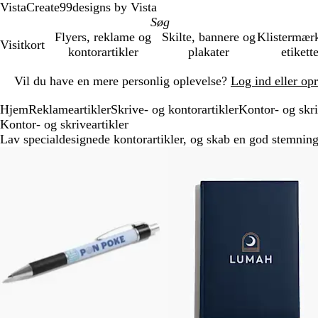
VistaCreate
99designs by Vista
Flyers, reklame og
Skilte, bannere og
Klistermær
Visitkort
kontorartikler
plakater
etikett
Slide
Vil du have en mere personlig oplevelse?
Log ind eller op
1
af
Hjem
Reklameartikler
Skrive- og kontorartikler
Kontor- og skri
1
Kontor- og skriveartikler
Lav specialdesignede kontorartikler, og skab en god stemning
Slides
1
til
4
af
4