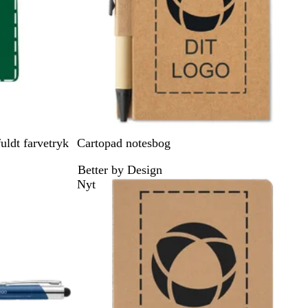
e
r
S
L
uldt farvetryk
Cartopad notesbog
o
i
Better by Design
r
m
Nyt
t
e
g
r
ø
n