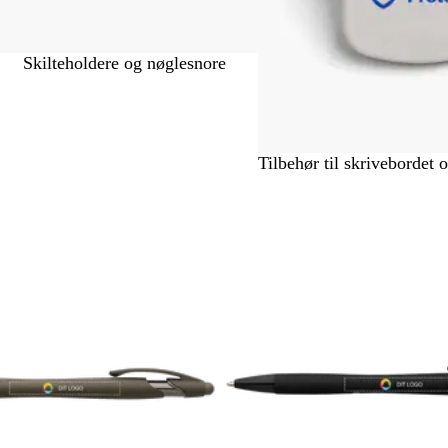
Skilteholdere og nøglesnore
Tilbehør til skrivebordet
å til filtrerede resultater