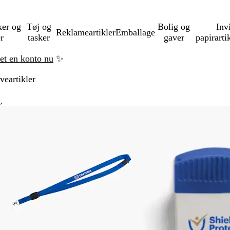
ker og
Tøj og
Bolig og
Inv
Reklameartikler
Emballage
er
tasker
gaver
papirarti
ret en konto nu
✨
veartikler
.