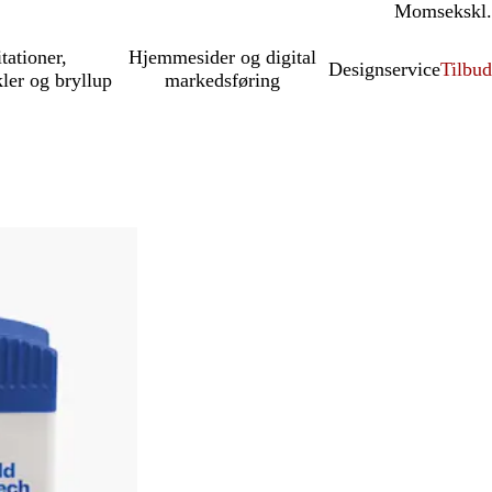
Moms
inkl.
ekskl.
itationer,
Hjemmesider og digital
Designservice
Tilbud
kler og bryllup
markedsføring