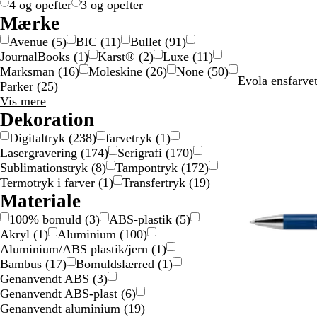
l
l
r
d
r
r
s
4 og opefter
3 og opefter
v
d
v
v
v
i
Mærke
e
e
e
g
Avenue
(
5
)
BIC
(
11
)
Bullet
(
91
)
t
t
t
t
JournalBooks
(
1
)
Karst®
(
2
)
Luxe
(
11
)
i
Marksman
(
16
)
Moleskine
(
26
)
None
(
50
)
g
R
S
R
M
Evola ensfarvet
Parker
(
25
)
e
ø
ø
a
Mærke
Vis mere
v
l
d
r
valgmuligheder
Dekoration
o
v
g
i
Digitaltryk
(
238
)
farvetryk
(
1
)
l
f
u
n
Lasergravering
(
174
)
Serigrafi
(
170
)
v
a
l
e
Sublimationstryk
(
8
)
Tampontryk
(
172
)
e
r
d
b
Termotryk i farver
(
1
)
Transfertryk
(
19
)
r
v
f
l
Materiale
m
e
a
å
e
t
r
100% bomuld
(
3
)
ABS-plastik
(
5
)
t
v
Akryl
(
1
)
Aluminium
(
100
)
a
e
Aluminium/ABS plastik/jern
(
1
)
l
t
Bambus
(
17
)
Bomuldslærred
(
1
)
Genanvendt ABS
(
3
)
Genanvendt ABS-plast
(
6
)
Genanvendt aluminium
(
19
)