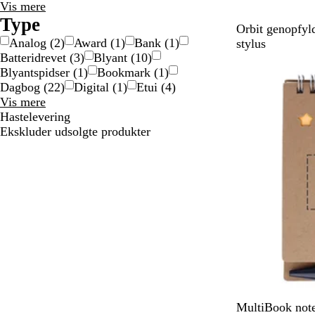
Materiale
Vis mere
valgmuligheder
Type
K
L
B
Orbit genopfyl
Analog
(
2
)
Award
(
1
)
Bank
(
1
)
o
y
a
stylus
Batteridrevet
(
3
)
Blyant
(
10
)
n
s
m
Blyantspidser
(
1
)
Bookmark
(
1
)
g
e
b
Dagbog
(
22
)
Digital
(
1
)
Etui
(
4
)
e
b
u
Type
Vis mere
b
l
s
valgmuligheder
Hastelevering
l
å
Ekskluder udsolgte produkter
å
B
MultiBook not