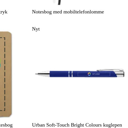
S
tryk
Notesbog med mobiltelefonlomme
o
r
Nyt
t
M
L
O
G
R
tesbog
Urban Soft-Touch Bright Colours kuglepen