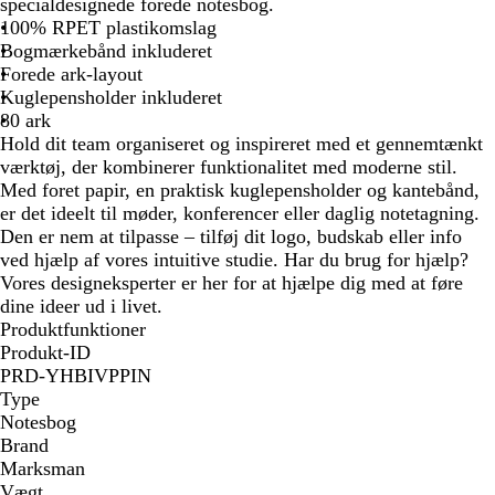
i
r
d
r
m
v
o
u
r
specialdesignede forede notesbog.
d
t
i
e
r
v
m
e
100% RPET plastikomslag
n
g
e
g
r
n
Bogmærkebånd inkluderet
e
r
g
r
i
Forede ark-layout
b
ø
r
ø
n
Kuglepensholder inkluderet
l
n
y
n
g
80 ark
å
n
s
Hold dit team organiseret og inspireret med et gennemtænkt
g
værktøj, der kombinerer funktionalitet med moderne stil.
r
Med foret papir, en praktisk kuglepensholder og kantebånd,
å
er det ideelt til møder, konferencer eller daglig notetagning.
Den er nem at tilpasse – tilføj dit logo, budskab eller info
ved hjælp af vores intuitive studie. Har du brug for hjælp?
Vores designeksperter er her for at hjælpe dig med at føre
dine ideer ud i livet.
Produktfunktioner
Produkt-ID
PRD-YHBIVPPIN
Type
Notesbog
Brand
Marksman
Vægt