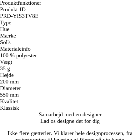
i
Produktfunktioner
n
Produkt-ID
e
PRD-YIS3TV8E
b
Type
l
Hue
å
Mærke
Sol's
Materialeinfo
100 % polyester
Vægt
35 g
Højde
200 mm
Diameter
550 mm
Kvalitet
Klassisk
Samarbejd med en designer
Lad os designe det for dig
Ikke flere gætterier. Vi klarer hele designprocessen, fra
brainstorming til levering af filerne på din konto.