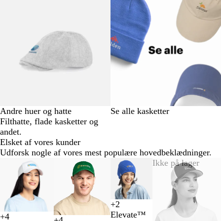
Andre huer og hatte
Se alle kasketter
Filthatte, flade kasketter og
andet.
Elsket af vores kunder
Udforsk nogle af vores mest populære hovedbeklædninger.
Slides
Ikke på lager
1
til
2
af
+
2
B
G
G
O
4
Elevate™
+
4
l
r
r
r
+
4