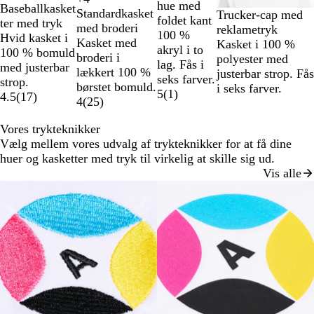
S
K
M
H
S
M
G
M
hue med
Baseballkasket
å
å
ø
a
Standardkasket
#
#
#
F
k
o
ø
v
Trucker-cap med
o
a
r
ø
foldet kant
ter med tryk
n
n
med broderi
0
3
E
l
o
n
r
i
reklametryk
r
r
ø
r
100 %
Hvid kasket i
g
Kasket med
F
7
C
e
v
g
k
d
Kasket i 100 %
t
i
n
k
akryl i to
100 % bomuld
e
broderi i
4
3
0
r
g
e
e
polyester med
n
e
lag. Fås i
med justerbar
lækkert 100 %
5
5
5
f
r
b
g
justerbar strop. Fås
e
g
seks farver.
strop.
børstet bomuld.
8
3
2
a
ø
l
r
i seks farver.
b
r
5
(
1
)
4.5
(
17
)
4
(
25
)
B
A
F
r
n
å
å
l
å
/
/
/
v
å
Vores trykteknikker
#
#
#
e
Vælg mellem vores udvalg af trykteknikker for at få dine
F
F
F
t
huer og kasketter med tryk til virkelig at skille sig ud.
F
F
F
Vis alle
F
F
F
F
F
F
F
F
F
F
F
F