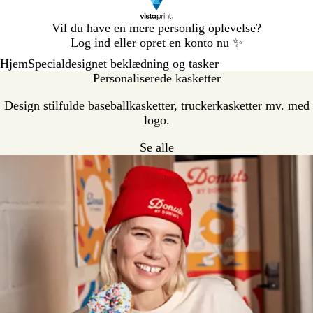
Slide
Vil du have en mere personlig oplevelse?
1
Log ind eller opret en konto nu
✨
af
Hjem
Specialdesignet beklædning og tasker
1
Personaliserede kasketter
Design stilfulde baseballkasketter, truckerkasketter mv. med
logo.
Se alle