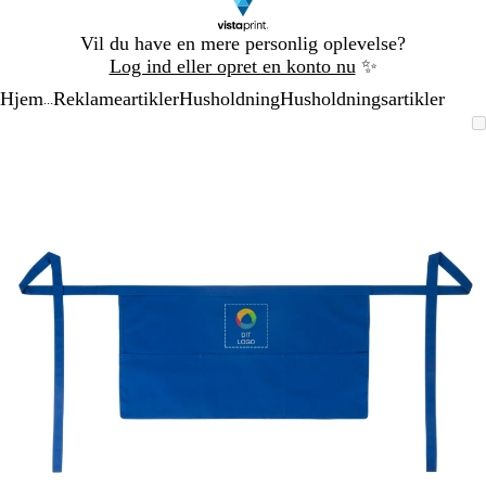
Slide
Vil du have en mere personlig oplevelse?
1
Log ind eller opret en konto nu
✨
af
Hjem
Reklameartikler
Husholdning
Husholdningsartikler
1
...
Slide
Zoombart
Zoomet
Brug
Klik
1
billede
til
tasterne
for
af
minimum
plus
at
1
og
udvide
minus
til
at
zoome
og
piletasterne
til
at
panorere