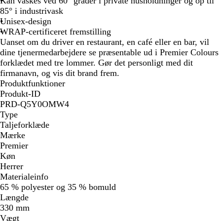
Kan vaskes ved 60° grader i private husholdninger og op til
v
å
u
r
g
n
x
l
å
l
r
e
85° i industrivask
e
l
ø
r
å
å
v
g
Unisex-design
t
n
ø
e
u
WRAP-certificeret fremstilling
n
t
l
Uanset om du driver en restaurant, en café eller en bar, vil
dine tjenermedarbejdere se præsentable ud i Premier Colours
forklædet med tre lommer. Gør det personligt med dit
firmanavn, og vis dit brand frem.
Produktfunktioner
Produkt-ID
PRD-Q5Y0OMW4
Type
Taljeforklæde
Mærke
Premier
Køn
Herrer
Materialeinfo
65 % polyester og 35 % bomuld
Længde
330 mm
Vægt