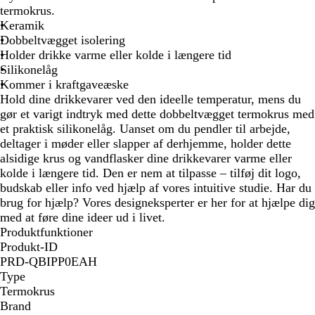
e
b
r
termokrus.
m
l
k
Keramik
e
å
e
Dobbeltvægget isolering
f
g
Holder drikke varme eller kolde i længere tid
a
r
Silikonelåg
r
å
Kommer i kraftgaveæske
v
Hold dine drikkevarer ved den ideelle temperatur, mens du
e
gør et varigt indtryk med dette dobbeltvægget termokrus med
t
et praktisk silikonelåg. Uanset om du pendler til arbejde,
deltager i møder eller slapper af derhjemme, holder dette
alsidige krus og vandflasker dine drikkevarer varme eller
kolde i længere tid. Den er nem at tilpasse – tilføj dit logo,
budskab eller info ved hjælp af vores intuitive studie. Har du
brug for hjælp? Vores designeksperter er her for at hjælpe dig
med at føre dine ideer ud i livet.
Produktfunktioner
Produkt-ID
PRD-QBIPP0EAH
Type
Termokrus
Brand