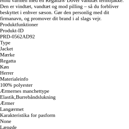
Hold varmen med en Regatta® Dover vandtæt termojakke.
Den er vindtæt, vandtæt og mod pilling – så du forbliver
beskyttet i enhver sæson. Gør den personlig med dit
firmanavn, og promover dit brand i al slags vejr.
Produktfunktioner
Produkt-ID
PRD-0562AD92
Type
Jacket
Mærke
Regatta
Køn
Herrer
Materialeinfo
100% polyester
Ærmernes manchettype
Elastik,Burrebåndslukning
Ærmer
Langærmet
Karakteristika for pasform
None
Længde