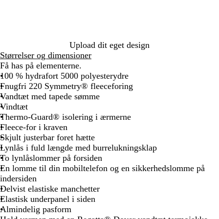
g
e
r
/
s
n
g
o
b
d
a
i
e
r
g
l
b
s
s
b
å
n
å
l
k
k
l
/
e
/
å
e
r
å
s
Upload dit eget design
r
m
g
ø
o
Størrelser og dimensioner
ø
a
r
d
r
Få has på elementerne.
d
r
å
/
t
100 % hydrafort 5000 polyesterydre
i
m
Fnugfri 220 Symmetry® fleeceforing
n
a
Vandtæt med tapede sømme
e
r
Vindtæt
b
i
Thermo-Guard® isolering i ærmerne
l
n
Fleece-for i kraven
å
e
Skjult justerbar foret hætte
b
Lynlås i fuld længde med burrelukningsklap
l
To lynlåslommer på forsiden
å
En lomme til din mobiltelefon og en sikkerhedslomme på
indersiden
Delvist elastiske manchetter
Elastisk underpanel i siden
Almindelig pasform