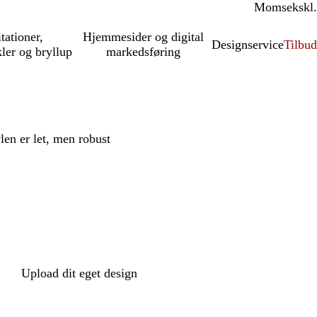
Moms
inkl.
ekskl.
itationer,
Hjemmesider og digital
Designservice
Tilbud
kler og bryllup
markedsføring
en er let, men robust
Upload dit eget design