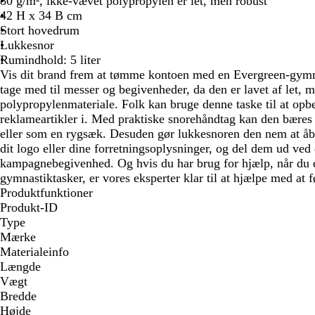
80 g/m², ikke-vævet polypropylen er let, men robust
42 H x 34 B cm
Stort hovedrum
Lukkesnor
Rumindhold: 5 liter
Vis dit brand frem at tømme kontoen med en Evergreen-gymnas
tage med til messer og begivenheder, da den er lavet af let, 
polypropylenmateriale. Folk kan bruge denne taske til at opb
reklameartikler i. Med praktiske snorehåndtag kan den bæres
eller som en rygsæk. Desuden gør lukkesnoren den nem at åb
dit logo eller dine forretningsoplysninger, og del dem ud ved
kampagnebegivenhed. Og hvis du har brug for hjælp, når du 
gymnastiktasker, er vores eksperter klar til at hjælpe med at fø
Produktfunktioner
Produkt-ID
Type
Mærke
Materialeinfo
Længde
Vægt
Bredde
Højde