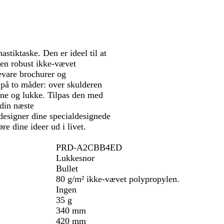
e
n
g
g
b
e
e
r
l
b
ø
å
l
n
å
tiktaske. Den er ideel til at
men robust ikke-vævet
evare brochurer og
 på to måder: over skulderen
ne og lukke. Tilpas den med
 din næste
designer dine specialdesignede
re dine ideer ud i livet.
PRD-A2CBB4ED
Lukkesnor
Bullet
80 g/m² ikke-vævet polypropylen.
Ingen
35 g
340 mm
420 mm