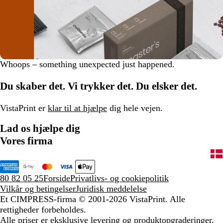
D
Whoops – something unexpected just happened.
i
s
Du skaber det. Vi trykker det. Du elsker det.
m
i
VistaPrint er
klar til at hjælpe
dig hele vejen.
s
s
Lad os hjælpe dig
a
Vores firma
l
e
r
80 82 05 25
Forside
Privatlivs- og cookiepolitik
t
Vilkår og betingelser
Juridisk meddelelse
Et CIMPRESS-firma
© 2001-2026 VistaPrint. Alle
rettigheder forbeholdes.
Alle priser er eksklusive levering og produktopgraderinger,