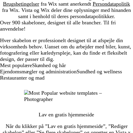
Brugsbetingelser
fra Wix samt anerkendt
Persondatapolitik
fra Wix. Vista og Wix deler dine oplysninger med hinanden
samt i henhold til deres persondatapolitikker.
Over 900 skabeloner, designet til alle brancher. Til fri
anvendelse!
Hver skabelon er professionelt designet til at afspejle din
virksomheds behov. Uanset om du arbejder med biler, kunst,
fotografering eller kæledyrspleje, kan du finde et fleksibelt
design, der passer til dig.
New
Mest populære
Skønhed og hår
templates
Ejendomsmægler og administration
Sundhed og wellness
Restauranter og mad
Lav en gratis hjemmeside
Når du klikker på ”Lav en gratis hjemmeside”, ”Rediger
skabelon” eller ”Se flere skabeloner” og opretter en Vista x