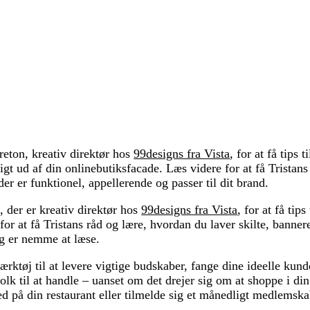
eton, kreativ direktør hos
99designs fra Vista
, for at få tips t
t ud af din onlinebutiksfacade. Læs videre for at få Tristans 
er er funktionel, appellerende og passer til dit brand.
, der er kreativ direktør hos
99designs fra Vista
, for at få tips 
 for at få Tristans råd og lære, hvordan du laver skilte, banner
 er nemme at læse.
 værktøj til at levere vigtige budskaber, fange dine ideelle kund
k til at handle – uanset om det drejer sig om at shoppe i din 
d på din restaurant eller tilmelde sig et månedligt medlemskab