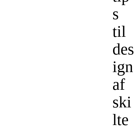
s
til
des
ign
af
ski
lte