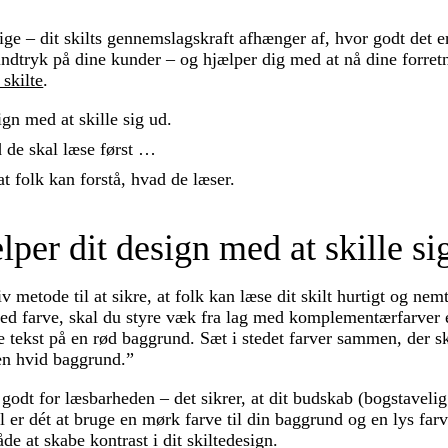
lige – dit skilts gennemslagskraft afhænger af, hvor godt det e
 indtryk på dine kunder – og hjælper dig med at nå dine forret
 skilte
.
ign med at skille sig ud.
d de skal læse først …
t folk kan forstå, hvad de læser.
lper dit design med at skille si
v metode til at sikre, at folk kan læse dit skilt hurtigt og nemt
ed farve, skal du styre væk fra lag med komplementærfarver el
 tekst på en rød baggrund. Sæt i stedet farver sammen, der ski
 en hvid baggrund.”
godt for læsbarheden – det sikrer, at dit budskab (bogstavelig t
er dét at bruge en mørk farve til din baggrund og en lys farve
e at skabe kontrast i dit skiltedesign.