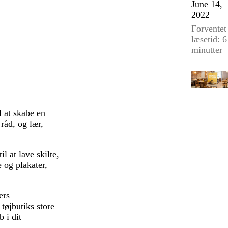
June 14,
2022
Forventet
læsetid: 6
minutter
il at skabe en
råd, og lær,
til at lave skilte,
e og plakater,
ers
tøjbutiks store
 i dit