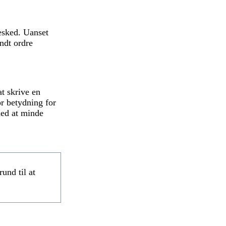
besked. Uanset
endt ordre
at skrive en
or betydning for
med at minde
und til at