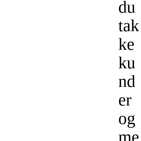
du
tak
ke
ku
nd
er
og
me