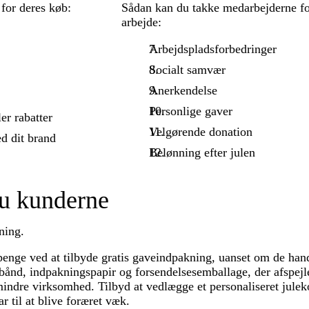
for deres køb:
Sådan kan du takke medarbejderne fo
arbejde:
Arbejdspladsforbedringer
Socialt samvær
Anerkendelse
Personlige gaver
er rabatter
Velgørende donation
 dit brand
Belønning efter julen
du kunderne
ning.
penge ved at tilbyde gratis gaveindpakning, uanset om de hand
 bånd, indpakningspapir og forsendelsesemballage, der afspejl
mindre virksomhed. Tilbyd at vedlægge et personaliseret juleko
r til at blive foræret væk.