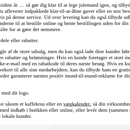
sidste år … så gør dig klar til at lege julemand igen, og tilbyd
afleverer indpakkede klar-til-at-åbne gaver eller en stor best
ris på denne service. Ud over levering kan du også tilbyde ud
erne til at bestille online og hente bestillingen uden for din
ilte for at gøre det nemmere.
ele eller rabatter.
ogle af de store udsalg, men du kan også lade dine kunder føle
e rabatter og belønninger. Hvis en kunde foretager et stort in
kke-e-mail med en rabatkode til deres næste besøg. Hvis en k
vekort til alle sine medarbejdere, kan du tilbyde ham en grati
eder garanterer næsten positiv mund-til-mund-reklame for 
med dit logo.
ave såsom et kaffekrus eller en
vægkalender
, så din virksomhe
med indkøb i butikken eller online, eller levér dem (sammen 
e lokale kunder.