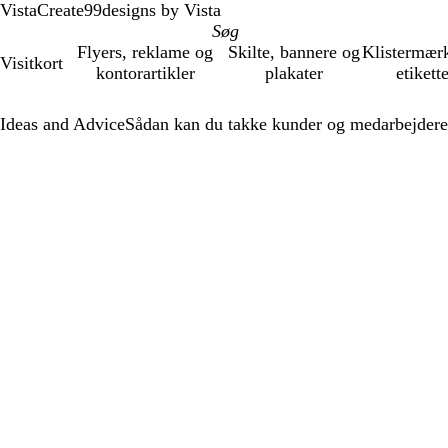
VistaCreate
99designs by Vista
Flyers, reklame og
Skilte, bannere og
Klistermær
Visitkort
kontorartikler
plakater
etikett
Ideas and Advice
Sådan kan du takke kunder og medarbejdere