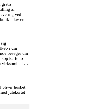
 gratis
illing af
levering ved
 butik – lav en
 sig
dkøb i din
unde besøger din
s kop kaffe to-
din virksomhed …
d bliver husket.
med julekortet