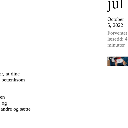
jul
October
5, 2022
Forventet
læsetid: 4
minutter
or, at dine
en betænksom
 en
r og
å andre og sætte