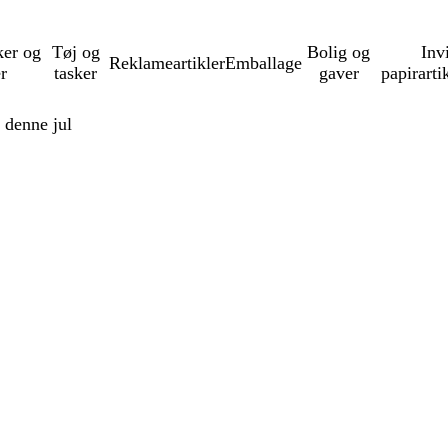
ker og
Tøj og
Bolig og
Inv
Reklameartikler
Emballage
er
tasker
gaver
papirarti
 denne jul