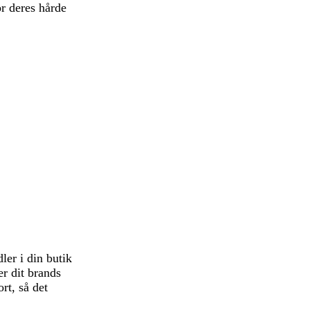
r deres hårde
ler i din butik
er dit brands
rt, så det