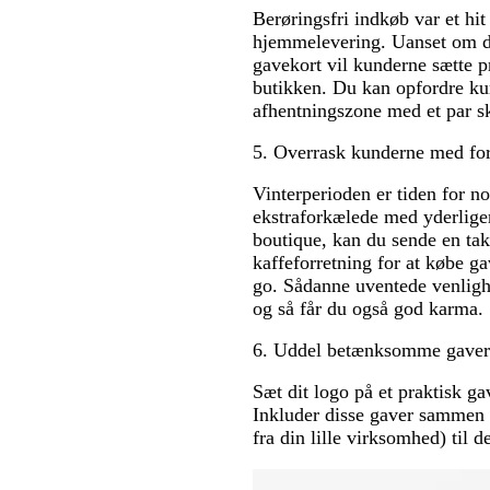
Berøringsfri indkøb var et hit 
hjemmelevering. Uanset om du 
gavekort vil kunderne sætte p
butikken. Du kan opfordre kund
afhentningszone med et par sk
5. Overrask kunderne med ford
Vinterperioden er tiden for n
ekstraforkælede med yderliger
boutique, kan du sende en ta
kaffeforretning for at købe ga
go. Sådanne uventede venligh
og så får du også god karma.
6. Uddel betænksomme gaver 
Sæt dit logo på et praktisk g
Inkluder disse gaver sammen 
fra din lille virksomhed) til d