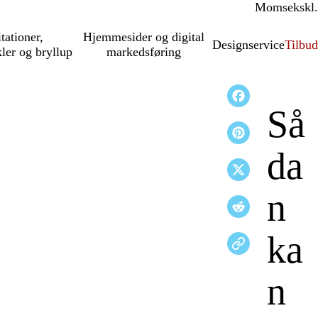
Moms
inkl.
ekskl.
itationer,
Hjemmesider og digital
Designservice
Tilbud
kler og bryllup
markedsføring
Så
da
n
ka
n