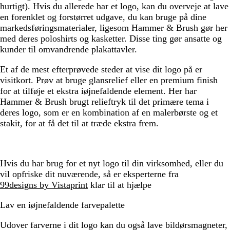
hurtigt). Hvis du allerede har et logo, kan du overveje at lave
en forenklet og forstørret udgave, du kan bruge på dine
markedsføringsmaterialer, ligesom Hammer & Brush gør her
med deres poloshirts og kasketter. Disse ting gør ansatte og
kunder til omvandrende plakattavler.
Et af de mest efterprøvede steder at vise dit logo på er
visitkort. Prøv at bruge glansrelief eller en premium finish
for at tilføje et ekstra iøjnefaldende element. Her har
Hammer & Brush brugt relieftryk til det primære tema i
deres logo, som er en kombination af en malerbørste og et
stakit, for at få det til at træde ekstra frem.
Hvis du har brug for et nyt logo til din virksomhed, eller du
vil opfriske dit nuværende, så er eksperterne fra
99designs by Vistaprint
klar til at hjælpe
Lav en iøjnefaldende farvepalette
Udover farverne i dit logo kan du også lave bildørsmagneter,