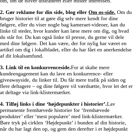
om, om de bliver distraheret eller mister interessen.
2. Gør reklame for din side, blog eller
Om os-side.
Om du
bruger historier til at gøre dig selv mere kendt for dine
følgere, eller du viser nogle bag kameraet-videoer, kan du
linke til steder, hvor kunder kan læse mere om dig, og hvad
du står for. Du kan også linke til presse, du gerne vil dele
med dine følgere. Det kan være, der for nylig har været en
artikel om dig i lokalbladet, eller du har fået en anerkendelse
af dit lokalsamfund.
3. Link til en konkurrenceside.
For at skabe mere
kundeengagement kan du lave en konkurrence- eller
giveawayside, du linker til. Du får mere trafik på siden og
flere deltagere – og dine følgere vil værdsætte, hvor let det er
at deltage via link-klistermærket.
4. Tilføj links i dine ‘højdepunkter i historier’.
Lav
permanente fremhævede historier for ‘fremhævede
produkter’ eller ‘mest populære’ med link-klistermærker.
Bare tryk på cirklen ‘Højdepunkt’ i bunden af din historie,
når du har lagt den op, og gem den derefter i et højdepunkt