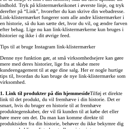
indhold. Tryk på klistermærkeikonet i øverste linje, og tryk
derefter på “Link”, hvorefter du kan skrive din webadresse.
Link-klistermærket fungerer som alle andre klistermærker i
en historie, så du kan sætte det, hvor du vil, og ændre farven
efter behag. Lige nu kan link-klistermærkerne kun bruges i
historier og ikke i dit øvrige feed.
Tips til at bruge Instagram link-klistermærker
Denne nye funktion gør, at små virksomhedsejere kan gøre
mere med deres historier, lige fra at skabe mere
kundeengagement til at øge dine salg. Her er nogle hurtige
tips til, hvordan du kan bruge de nye link-klistermærke som
virksomhed.
1. Link til produkter på din hjemmeside
Tilføj et direkte
link til det produkt, du vil fremhæve i din historie. Det er
smart, hvis du bruger en historie til at fremhæve
produktegenskaber, der vil få kunden til at købe det eller
høre mere om det. Da man kan komme direkte til
produktsiden fra din historie, behøver du ikke bekymre dig