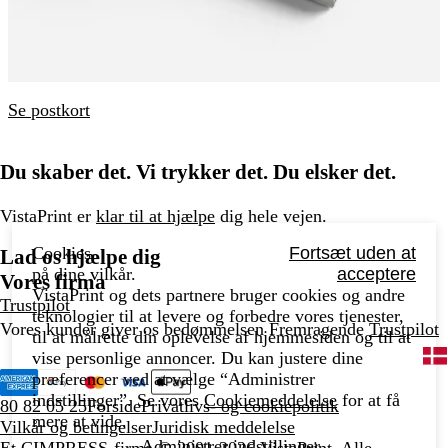
Se postkort
Du skaber det. Vi trykker det. Du elsker det.
VistaPrint er
klar til at hjælpe
dig hele vejen.
Cookies,
Fortsæt uden at
Lad os hjælpe dig
på dine vilkår.
acceptere
Vores firma
VistaPrint og dets partnere bruger cookies og andre
Trustpilot
teknologier til at levere og forbedre vores tjenester,
Vores kunder giver os bedømmelsen Fremragende
Trustpilot
til at målrette din oplevelse af hjemmesiden og til at
vise personlige annoncer. Du kan justere dine
præferencer ved at vælge “Administrer
indstillinger”. Se vores
Cookiemeddelelse
for at få
80 82 05 25
Forside
Privatlivs- og cookiepolitik
mere at vide.
Vilkår og betingelser
Juridisk meddelelse
Administrer indstillinger
Et CIMPRESS-firma
© 2001-2026 VistaPrint. Alle