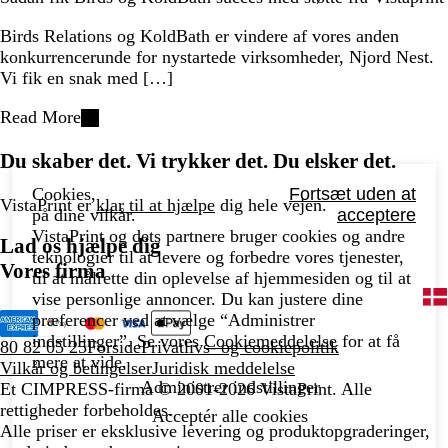
Birds Relations og KoldBath er vindere af vores anden
konkurrencerunde for nystartede virksomheder, Njord Nest.
Vi fik en snak med […]
Read More
Du skaber det. Vi trykker det. Du elsker det.
Cookies,
Fortsæt uden at
VistaPrint er
klar til at hjælpe
dig hele vejen.
på dine vilkår.
acceptere
VistaPrint og dets partnere bruger cookies og andre
Lad os hjælpe dig
teknologier til at levere og forbedre vores tjenester,
Vores firma
til at målrette din oplevelse af hjemmesiden og til at
vise personlige annoncer. Du kan justere dine
præferencer ved at vælge “Administrer
indstillinger”. Se vores
Cookiemeddelelse
for at få
80 82 05 25
Forside
Privatlivs- og cookiepolitik
mere at vide.
Vilkår og betingelser
Juridisk meddelelse
Administrer indstillinger
Et CIMPRESS-firma
© 2001-2026 VistaPrint. Alle
rettigheder forbeholdes.
Acceptér alle cookies
Alle priser er eksklusive levering og produktopgraderinger,