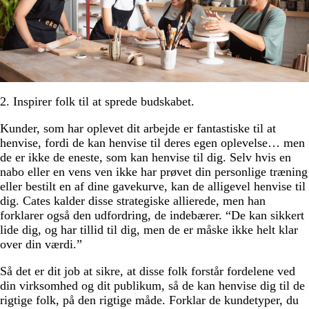
2. Inspirer folk til at sprede budskabet.
Kunder, som har oplevet dit arbejde er fantastiske til at
henvise, fordi de kan henvise til deres egen oplevelse… men
de er ikke de eneste, som kan henvise til dig. Selv hvis en
nabo eller en vens ven ikke har prøvet din personlige træning
eller bestilt en af dine gavekurve, kan de alligevel henvise til
dig. Cates kalder disse strategiske allierede, men han
forklarer også den udfordring, de indebærer. “De kan sikkert
lide dig, og har tillid til dig, men de er måske ikke helt klar
over din værdi.”
Så det er dit job at sikre, at disse folk forstår fordelene ved
din virksomhed og dit publikum, så de kan henvise dig til de
rigtige folk, på den rigtige måde. Forklar de kundetyper, du