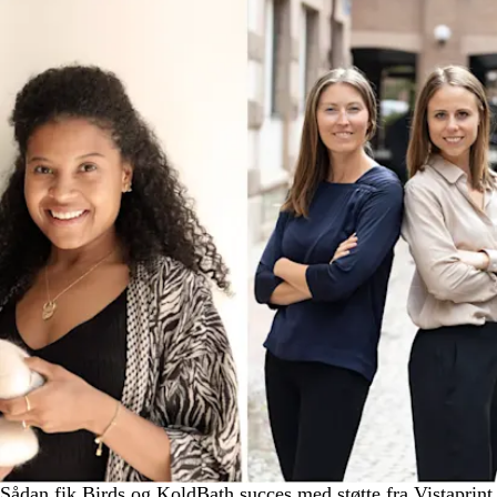
Sådan fik Birds og KoldBath succes med støtte fra Vistaprint