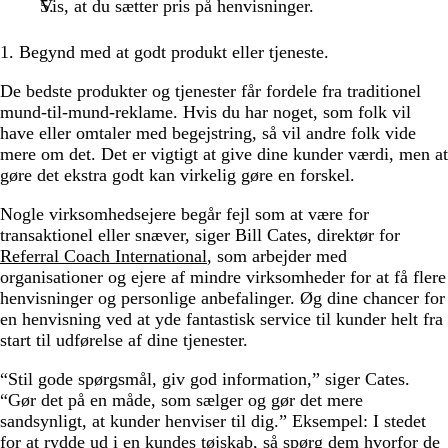
Vis, at du sætter pris på henvisninger.
1. Begynd med at godt produkt eller tjeneste.
De bedste produkter og tjenester får fordele fra traditionel
mund-til-mund-reklame. Hvis du har noget, som folk vil
have eller omtaler med begejstring, så vil andre folk vide
mere om det. Det er vigtigt at give dine kunder værdi, men at
gøre det ekstra godt kan virkelig gøre en forskel.
Nogle virksomhedsejere begår fejl som at være for
transaktionel eller snæver, siger Bill Cates, direktør for
Referral Coach International
, som arbejder med
organisationer og ejere af mindre virksomheder for at få flere
henvisninger og personlige anbefalinger. Øg dine chancer for
en henvisning ved at yde fantastisk service til kunder helt fra
start til udførelse af dine tjenester.
“Stil gode spørgsmål, giv god information,” siger Cates.
“Gør det på en måde, som sælger og gør det mere
sandsynligt, at kunder henviser til dig.” Eksempel: I stedet
for at rydde ud i en kundes tøjskab, så spørg dem hvorfor de