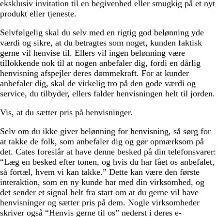
eksklusiv invitation til en begivenhed eller smugkig på et nyt
produkt eller tjeneste.
Selvfølgelig skal du selv med en rigtig god belønning yde
værdi og sikre, at du betragtes som noget, kunden faktisk
gerne vil henvise til. Ellers vil ingen belønning være
tillokkende nok til at nogen anbefaler dig, fordi en dårlig
henvisning afspejler deres dømmekraft. For at kunder
anbefaler dig, skal de virkelig tro på den gode værdi og
service, du tilbyder, ellers falder henvisningen helt til jorden.
Vis, at du sætter pris på henvisninger.
Selv om du ikke giver belønning for henvisning, så sørg for
at takke de folk, som anbefaler dig og gør opmærksom på
det. Cates foreslår at have denne besked på din telefonsvarer:
“Læg en besked efter tonen, og hvis du har fået os anbefalet,
så fortæl, hvem vi kan takke.” Dette kan være den første
interaktion, som en ny kunde har med din virksomhed, og
det sender et signal helt fra start om at du gerne vil have
henvisninger og sætter pris på dem. Nogle virksomheder
skriver også “Henvis gerne til os” nederst i deres e-