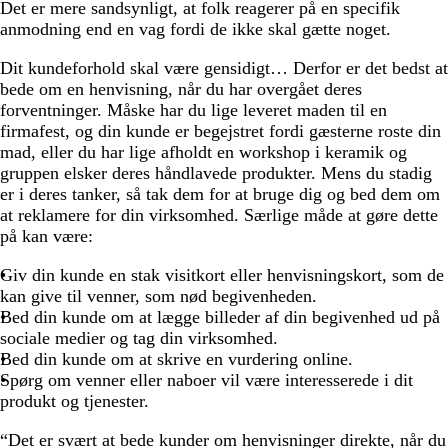
Det er mere sandsynligt, at folk reagerer på en specifik
anmodning end en vag fordi de ikke skal gætte noget.
Dit kundeforhold skal være gensidigt… Derfor er det bedst at
bede om en henvisning, når du har overgået deres
forventninger. Måske har du lige leveret maden til en
firmafest, og din kunde er begejstret fordi gæsterne roste din
mad, eller du har lige afholdt en workshop i keramik og
gruppen elsker deres håndlavede produkter. Mens du stadig
er i deres tanker, så tak dem for at bruge dig og bed dem om
at reklamere for din virksomhed. Særlige måde at gøre dette
på kan være:
Giv din kunde en stak visitkort eller henvisningskort, som de
kan give til venner, som nød begivenheden.
Bed din kunde om at lægge billeder af din begivenhed ud på
sociale medier og tag din virksomhed.
Bed din kunde om at skrive en vurdering online.
Spørg om venner eller naboer vil være interesserede i dit
produkt og tjenester.
“Det er svært at bede kunder om henvisninger direkte, når du