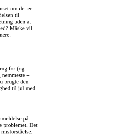
nset om det er
elsen til
etning uden at
ved? Måske vil
nere.
rug for (og
og nemmeste –
du brugte den
ighed til jul med
anmeldelse på
se problemet. Det
 misforståelse.