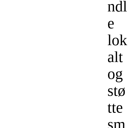
ndl
e
lok
alt
og
stø
tte
sm