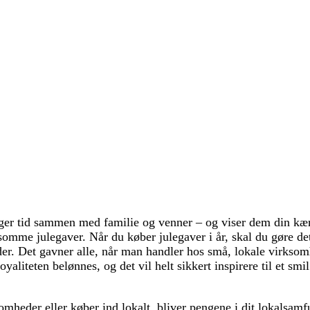
inger tid sammen med familie og venner – og viser dem din kæ
e julegaver. Når du køber julegaver i år, skal du gøre det t
er. Det gavner alle, når man handler hos små, lokale virksom
aliteten belønnes, og det vil helt sikkert inspirere til et sm
mheder eller køber ind lokalt, bliver pengene i dit lokalsam