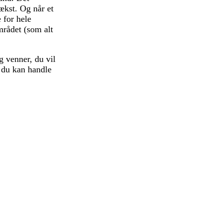
vækst. Og når et
e for hele
mrådet (som alt
g venner, du vil
, du kan handle