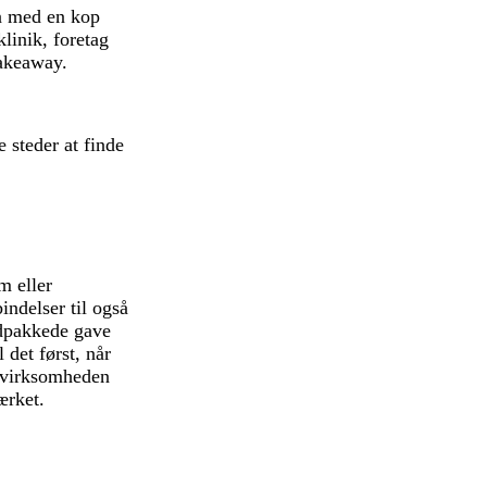
en med en kop
linik, foretag
takeaway.
 steder at finde
m eller
indelser til også
indpakkede gave
 det først, når
e virksomheden
ærket.