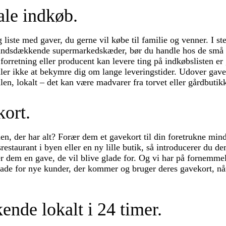
kale indkøb.
 liste med gaver, du gerne vil købe til familie og venner. I sted
 landsdækkende supermarkedskæder, bør du handle hos de små
 forretning eller producent kan levere ting på indkøbslisten e
ller ikke at bekymre dig om lange leveringstider. Udover gav
julen, lokalt – det kan være madvarer fra torvet eller gårdbutik
kort.
en, der har alt? Forær dem et gavekort til din foretrukne mi
estaurant i byen eller en ny lille butik, så introducerer du d
dem en gave, de vil blive glade for. Og vi har på fornemmels
lade for nye kunder, der kommer og bruger deres gavekort, nå
ende lokalt i 24 timer.