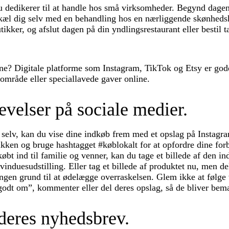
du dedikerer til at handle hos små virksomheder. Begynd dag
rkæl dig selv med en behandling hos en nærliggende skønhedsk
ikker, og afslut dagen på din yndlingsrestaurant eller bestil 
ne? Digitale platforme som Instagram, TikTok og Etsy er gode
 område eller speciallavede gaver online.
evelser på sociale medier.
g selv, kan du vise dine indkøb frem med et opslag på Instagra
kken og bruge hashtagget #køblokalt for at opfordre dine forb
købt ind til familie og venner, kan du tage et billede af den 
 vinduesudstilling. Eller tag et billede af produktet nu, men del
ingen grund til at ødelægge overraskelsen. Glem ikke at følg
godt om”, kommenter eller del deres opslag, så de bliver bem
deres nyhedsbrev.