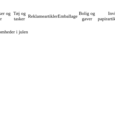
ker og
Tøj og
Bolig og
Inv
Reklameartikler
Emballage
er
tasker
gaver
papirarti
omheder i julen