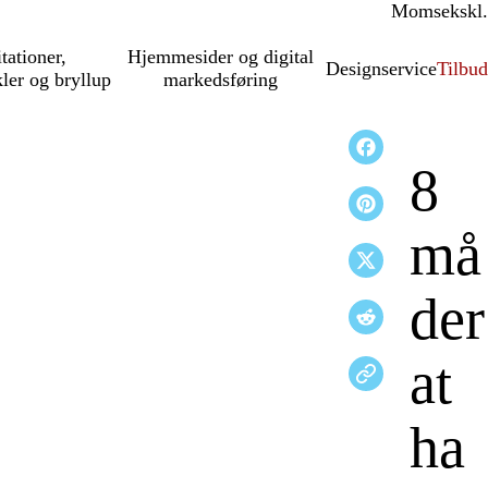
Moms
inkl.
ekskl.
itationer,
Hjemmesider og digital
Designservice
Tilbud
kler og bryllup
markedsføring
8
må
der
at
ha