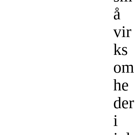
å
vir
ks
om
he
der
i