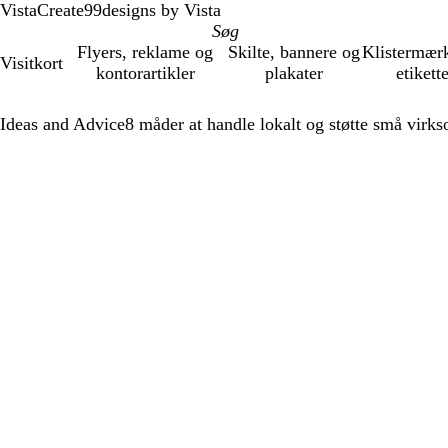
VistaCreate
99designs by Vista
Flyers, reklame og
Skilte, bannere og
Klistermær
Visitkort
kontorartikler
plakater
etikett
Ideas and Advice
8 måder at handle lokalt og støtte små virks