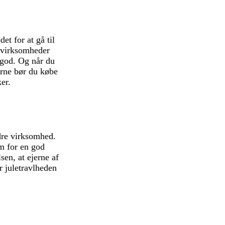
et for at gå til
 virksomheder
r god. Og når du
erne bør du købe
ker.
ndre virksomhed.
em for en god
en, at ejerne af
r juletravlheden