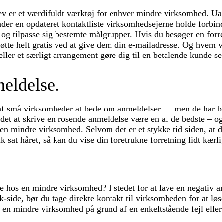
ev er et værdifuldt værktøj for enhver mindre virksomhed. Ua
lader en opdateret kontaktliste virksomhedsejerne holde forbind
og tilpasse sig bestemte målgrupper. Hvis du besøger en forr
tøtte helt gratis ved at give dem din e-mailadresse. Og hvem 
eller et særligt arrangement gøre dig til en betalende kunde se
meldelse.
 af små virksomheder at bede om anmeldelser … men de har b
et at skrive en rosende anmeldelse være en af de bedste – 
e en mindre virksomhed. Selvom det er et stykke tid siden, at 
ik sat håret, så kan du vise din foretrukne forretning lidt kærl
se hos en mindre virksomhed? I stedet for at lave en negativ 
k-side, bør du tage direkte kontakt til virksomheden for at lø
 en mindre virksomhed på grund af en enkeltstående fejl eller