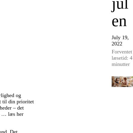
jul
en
July 19,
2022
Forventet
læsetid: 4
minutter
rlighed og
il din prioritet
heder – det
il … læs her
fund. Det