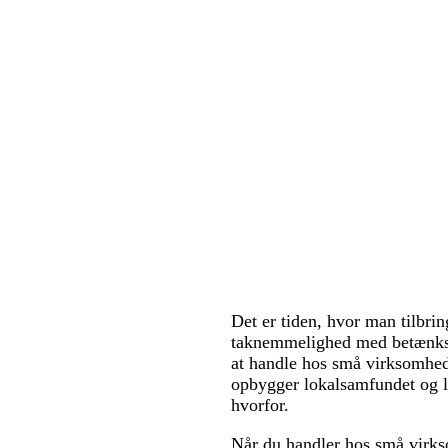
Det er tiden, hvor man tilbr
taknemmelighed med betænksomm
at handle hos små virksomhed
opbygger lokalsamfundet og loy
hvorfor.
Når du handler hos små virkso