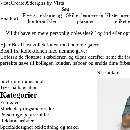
VistaCreate
99designs by Vista
Flyers, reklame og
Skilte, bannere og
Klistermær
Visitkort
kontorartikler
plakater
etikett
Slide
Vil du have en mere personlig oplevelse?
Log ind eller op
1
af
Hjem
Bestil fra kollektionen med nemme gaver
1
Bestil fra kollektionen med nemme gaver
Udforsk de flotteste skabeloner, og tilpas derefter nemt dit f
perfekte gave til kolleger, kunder, naboer og endda dine firb
Gå t
9 resultater
Intet minimumsantal
Nye valgmulig
Tryk på bagsiden
Kategorier
Fotogaver
Markedsføringsmaterialer
Personlige papirartikler
Reklameartikler
Specialdesignet beklædning og tasker