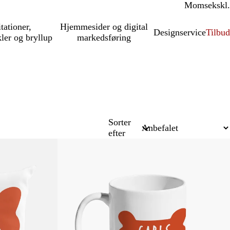
Moms
inkl.
ekskl.
itationer,
Hjemmesider og digital
Designservice
Tilbud
kler og bryllup
markedsføring
Sorter
efter
Lavere normalpris