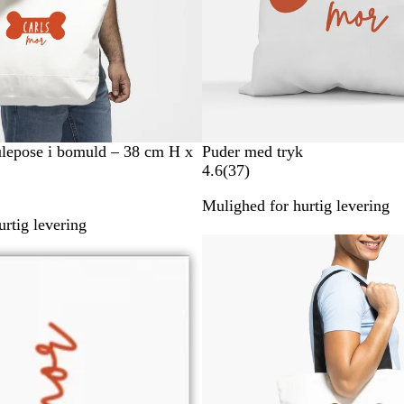
lepose i bomuld – 38 cm H x
Puder med tryk
3
4.6
(
37
)
7
Mulighed for hurtig levering
a
rtig levering
n
Bestseller
m
e
l
d
e
l
s
e
r