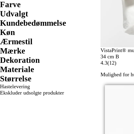
Farve
Udvalgt
Kundebedømmelse
Køn
Ærmestil
Mærke
VistaPrint® mu
34 cm B
Dekoration
1
4.3
(
12
)
Materiale
2
Mulighed for hu
a
Størrelse
n
Hastelevering
m
Ekskluder udsolgte produkter
e
l
d
e
l
s
e