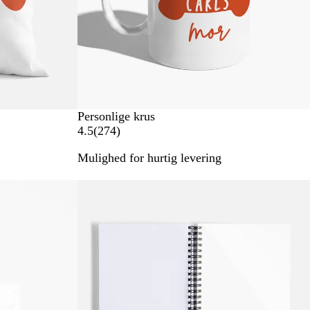
Personlige krus
2
4.5
(
274
)
7
Mulighed for hurtig levering
4
a
Bestseller
n
m
e
l
d
e
l
s
e