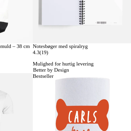
r
bomuld – 38 cm
Notesbøger med spiralryg
1
4.3
(
19
)
9
Mulighed for hurtig levering
a
Better by Design
n
Bestseller
m
e
l
d
e
l
s
e
r