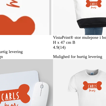
VistaPrint® stor mulepose i 
H x 47 cm B
1
4.9
(
14
)
rtig levering
4
gn
Mulighed for hurtig levering
a
Ikke på lager
n
m
e
l
d
e
l
s
e