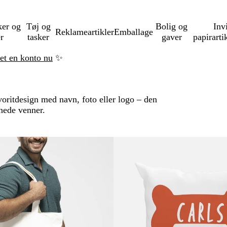
ker og
Tøj og
Bolig og
Inv
Reklameartikler
Emballage
er
tasker
gaver
papirarti
ret en konto nu
✨
avoritdesign med navn, foto eller logo – den
enede venner.
il filtrerede resultater
heder
Nye valgmuligheder