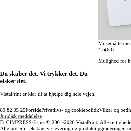
Musemåtte med
6
4.6
(
68
)
8
Mulighed for hu
a
n
Du skaber det. Vi trykker det. Du
m
e
elsker det.
l
d
VistaPrint er
klar til at hjælpe
dig hele vejen.
e
l
80 82 05 25
Forside
Privatlivs- og cookiepolitik
Vilkår og betin
s
Juridisk meddelelse
e
Et CIMPRESS-firma
© 2001-2026 VistaPrint. Alle rettighede
r
Alle priser er eksklusive levering og produktopgraderinger, 