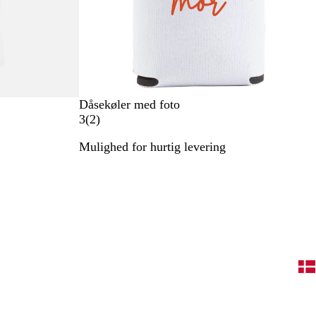
Dåsekøler med foto
2
3
(
2
)
a
Mulighed for hurtig levering
n
m
e
l
d
e
l
s
e
r