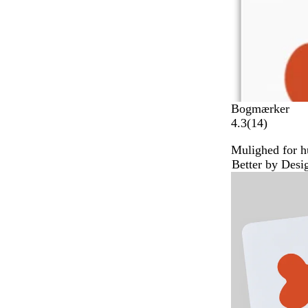
r
Bogmærker
1
4.3
(
14
)
4
Mulighed for hu
a
Better by Desi
n
Bestseller
m
e
l
d
e
l
s
e
r