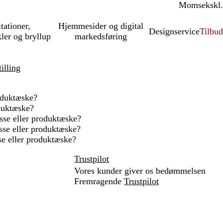
Moms
inkl.
ekskl.
itationer,
Hjemmesider og digital
Designservice
Tilbud
kler og bryllup
markedsføring
illing
roduktæske?
oduktæske?
sse eller produktæske?
asse eller produktæske?
e eller produktæske?
Trustpilot
Vores kunder giver os bedømmelsen
Fremragende
Trustpilot