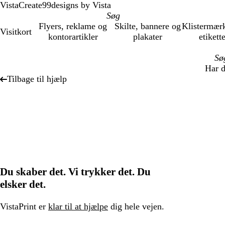
VistaCreate
99designs by Vista
Flyers, reklame og
Skilte, bannere og
Klistermær
Visitkort
kontorartikler
plakater
etikett
Har d
Tilbage til hjælp
Du skaber det. Vi trykker det. Du
elsker det.
VistaPrint er
klar til at hjælpe
dig hele vejen.