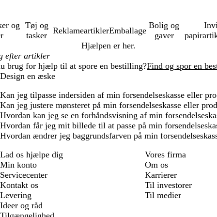
ker og
Tøj og
Bolig og
Inv
Reklameartikler
Emballage
er
tasker
gaver
papirarti
Hjælpen er her.
u brug for hjælp til at spore en bestilling?
Find og spor en best
Design en æske
Kan jeg tilpasse indersiden af min forsendelseskasse eller p
Kan jeg justere mønsteret på min forsendelseskasse eller pr
Hvordan kan jeg se en forhåndsvisning af min forsendelseska
Hvordan får jeg mit billede til at passe på min forsendelsesk
Hvordan ændrer jeg baggrundsfarven på min forsendelseskass
Lad os hjælpe dig
Vores firma
Min konto
Om os
Servicecenter
Karrierer
Kontakt os
Til investorer
Levering
Til medier
Ideer og råd
Tilgængelighed