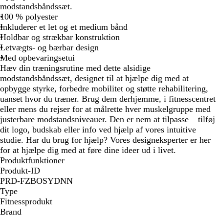
m
r
r
r
modstandsbåndssæt.
e
e
t
i
100 % polyester
/
n
/
n
Inkluderer et let og et medium bånd
S
/
g
e
Holdbar og strækbar konstruktion
k
D
r
b
Letvægts- og bærbar design
o
u
å
l
Med opbevaringsetui
v
s
å
Hæv din træningsrutine med dette alsidige
g
k
/
modstandsbåndssæt, designet til at hjælpe dig med at
r
P
k
opbygge styrke, forbedre mobilitet og støtte rehabilitering,
ø
u
o
uanset hvor du træner. Brug dem derhjemme, i fitnesscentret
n
r
n
eller mens du rejser for at målrette hver muskelgruppe med
p
g
justerbare modstandsniveauer. Den er nem at tilpasse – tilføj
u
e
dit logo, budskab eller info ved hjælp af vores intuitive
r
b
studie. Har du brug for hjælp? Vores designeksperter er her
l
for at hjælpe dig med at føre dine ideer ud i livet.
å
Produktfunktioner
Produkt-ID
PRD-FZBOSYDNN
Type
Fitnessprodukt
Brand