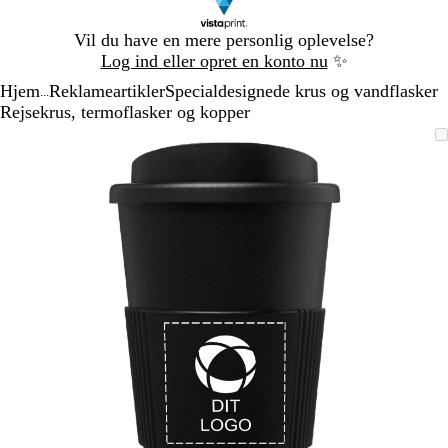
Slide
Vil du have en mere personlig oplevelse?
1
Log ind eller opret en konto nu
✨
af
Hjem
Reklameartikler
Specialdesignede krus og vandflasker
1
...
Rejsekrus, termoflasker og kopper
Slide
Zoombart
Zoomet
Brug
Klik
1
billede
til
tasterne
for
af
minimum
plus
at
1
og
udvide
minus
til
at
zoome
og
piletasterne
til
at
panorere