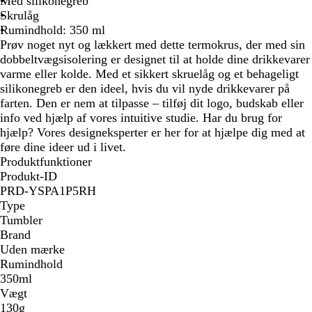
Med silikonegreb
ø
l
b
r
Skrulåg
d
å
l
t
Rumindhold: 350 ml
å
Prøv noget nyt og lækkert med dette termokrus, der med sin
/
dobbeltvægsisolering er designet til at holde dine drikkevarer
h
varme eller kolde. Med et sikkert skruelåg og et behageligt
v
silikonegreb er den ideel, hvis du vil nyde drikkevarer på
i
farten. Den er nem at tilpasse – tilføj dit logo, budskab eller
d
info ved hjælp af vores intuitive studie. Har du brug for
hjælp? Vores designeksperter er her for at hjælpe dig med at
føre dine ideer ud i livet.
Produktfunktioner
Produkt-ID
PRD-YSPA1P5RH
Type
Tumbler
Brand
Uden mærke
Rumindhold
350ml
Vægt
130g