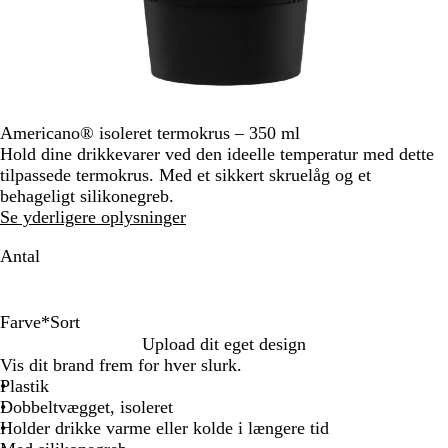
Americano® isoleret termokrus – 350 ml
Hold dine drikkevarer ved den ideelle temperatur med dette
tilpassede termokrus. Med et sikkert skruelåg og et
behageligt silikonegreb.
Se yderligere oplysninger
Antal
Farve
*
Sort
S
S
M
M
G
Upload dit eget design
o
o
ø
e
u
Vis dit brand frem for hver slurk.
r
r
r
l
l
Plastik
t
t
k
l
/
Dobbeltvægget, isoleret
/
e
e
s
Holder drikke varme eller kolde i længere tid
r
b
m
o