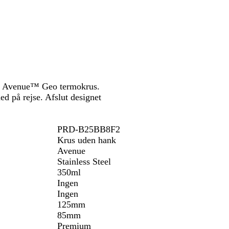
e
f
r
a
r
v
e
t
tte Avenue™ Geo termokrus.
med på rejse. Afslut designet
PRD-B25BB8F2
Krus uden hank
Avenue
Stainless Steel
350ml
Ingen
Ingen
125mm
85mm
Premium