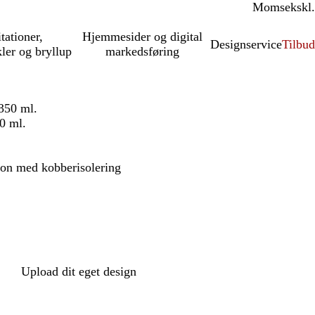
Moms
inkl.
ekskl.
itationer,
Hjemmesider og digital
Designservice
Tilbud
kler og bryllup
markedsføring
350 ml.
0 ml.
on med kobberisolering
Upload dit eget design