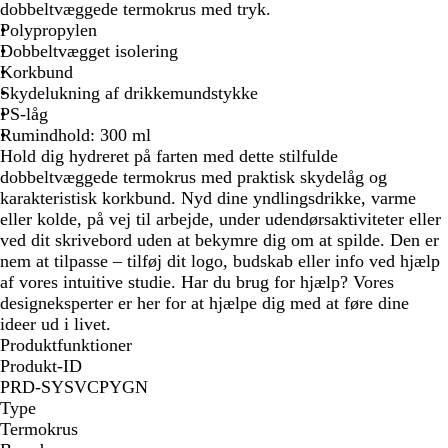
r
i
i
a
dobbeltvæggede termokrus med tryk.
t
d
g
n
Polypropylen
e
s
Dobbeltvægget isolering
k
Korkbund
m
Skydelukning af drikkemundstykke
a
PS-låg
r
Rumindhold: 300 ml
i
Hold dig hydreret på farten med dette stilfulde
n
dobbeltvæggede termokrus med praktisk skydelåg og
e
karakteristisk korkbund. Nyd dine yndlingsdrikke, varme
b
eller kolde, på vej til arbejde, under udendørsaktiviteter eller
l
ved dit skrivebord uden at bekymre dig om at spilde. Den er
å
nem at tilpasse – tilføj dit logo, budskab eller info ved hjælp
af vores intuitive studie. Har du brug for hjælp? Vores
designeksperter er her for at hjælpe dig med at føre dine
ideer ud i livet.
Produktfunktioner
Produkt-ID
PRD-SYSVCPYGN
Type
Termokrus