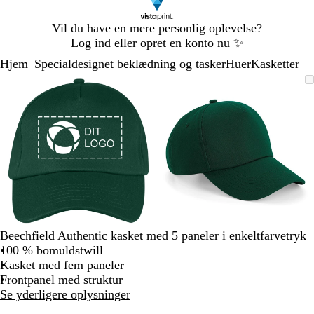
Slide
Vil du have en mere personlig oplevelse?
1
Log ind eller opret en konto nu
✨
af
Hjem
Specialdesignet beklædning og tasker
Huer
Kasketter
1
...
Slide
Zoombart
Zoomet
Brug
Klik
Zoombart
Zoomet
Brug
Klik
1
billede
til
tasterne
for
billede
til
tasterne
for
af
minimum
plus
at
minimum
plus
at
2
og
udvide
og
udvide
minus
minus
til
til
at
at
zoome
zoome
og
og
piletasterne
piletasterne
til
til
Beechfield Authentic kasket med 5 paneler i enkeltfarvetryk
at
at
100 % bomuldstwill
panorere
panorere
Kasket med fem paneler
Frontpanel med struktur
Se yderligere oplysninger