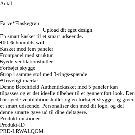
Antal
Farve
*
Flaskegrøn
K
B
H
S
F
G
F
S
Upload dit eget design
l
o
v
t
r
r
l
o
En smart kasket til et smart udseende.
a
r
i
æ
a
a
a
r
100 % bomuldstwill
s
d
d
r
n
f
s
t
Kasket med fem paneler
s
e
k
s
i
k
Frontpanel med struktur
i
a
k
k
t
e
Syede ventilationshuller
s
u
o
m
g
g
Forbøjet skygge
k
x
n
a
r
r
Strop i samme stof med 3-rings-spænde
r
g
r
å
ø
Afriveligt mærke
ø
e
i
n
Denne Beechfield Authentickasket med 5 paneler kan
d
b
n
tilpasses og er det ideelle tilbehør til et gennemført look. Den
l
e
har syede ventilalitionshuller og en forbøjet skygge, og giver
å
b
et smart udseende. Personaliser den med dit logo, og del
l
denne smarte gave ud til dine deltagere.
å
Produktfunktioner
Produkt-ID
PRD-LRWALQOM