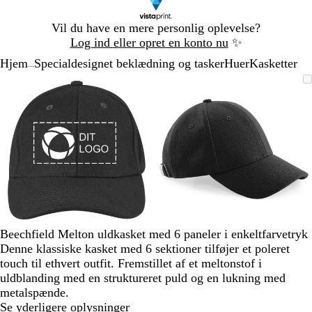
Slide
Vil du have en mere personlig oplevelse?
1
Log ind eller opret en konto nu
✨
af
Hjem
Specialdesignet beklædning og tasker
Huer
Kasketter
1
...
Slide
Zoombart
Zoomet
Brug
Klik
Zoombart
Zoomet
Brug
Klik
1
billede
til
tasterne
for
billede
til
tasterne
for
af
minimum
plus
at
minimum
plus
at
2
og
udvide
og
udvide
minus
minus
til
til
at
at
zoome
zoome
og
og
piletasterne
piletasterne
til
til
Beechfield Melton uldkasket med 6 paneler i enkeltfarvetryk
at
at
Denne klassiske kasket med 6 sektioner tilføjer et poleret
panorere
panorere
touch til ethvert outfit. Fremstillet af et meltonstof i
uldblanding med en struktureret puld og en lukning med
metalspænde.
Se yderligere oplysninger