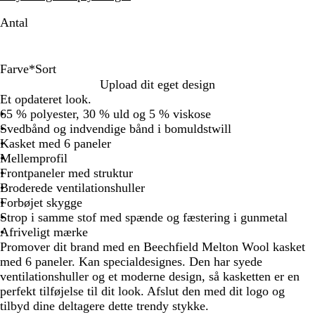
Antal
Farve
*
Sort
S
G
B
Upload dit eget design
o
r
o
Et opdateret look.
r
å
r
65 % polyester, 30 % uld og 5 % viskose
t
d
Svedbånd og indvendige bånd i bomuldstwill
e
Kasket med 6 paneler
a
Mellemprofil
u
Frontpaneler med struktur
x
Broderede ventilationshuller
Forbøjet skygge
Strop i samme stof med spænde og fæstering i gunmetal
Afriveligt mærke
Promover dit brand med en Beechfield Melton Wool kasket
med 6 paneler. Kan specialdesignes. Den har syede
ventilationshuller og et moderne design, så kasketten er en
perfekt tilføjelse til dit look. Afslut den med dit logo og
tilbyd dine deltagere dette trendy stykke.