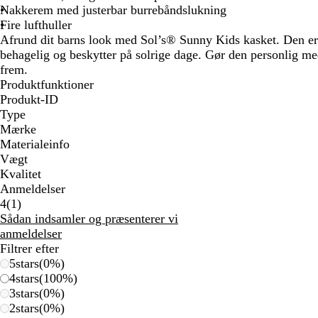
Nakkerem med justerbar burrebåndslukning
Fire lufthuller
Afrund dit barns look med Sol’s® Sunny Kids kasket. Den er 
behagelig og beskytter på solrige dage. Gør den personlig med
frem.
Produktfunktioner
Produkt-ID
Type
Mærke
Materialeinfo
Vægt
Kvalitet
Anmeldelser
1
4
(
1
)
anmeldelser
Sådan indsamler og præsenterer vi
anmeldelser
Filtrer efter
5
stars
(
0
%)
4
stars
(
100
%)
3
stars
(
0
%)
2
stars
(
0
%)