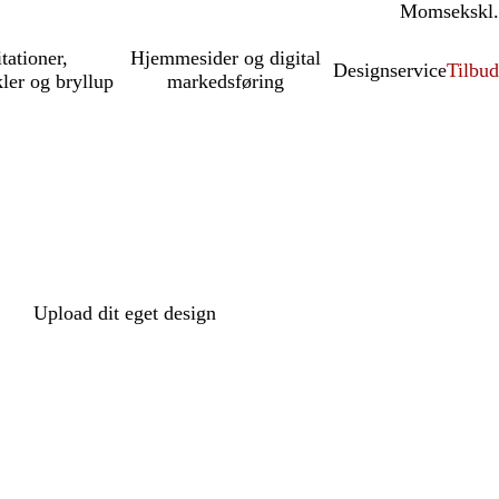
Moms
inkl.
ekskl.
itationer,
Hjemmesider og digital
Designservice
Tilbud
kler og bryllup
markedsføring
Upload dit eget design