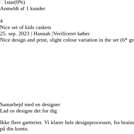
1
star
(
0
%)
Anmeldt af 1 kunder
4
Nice set of kids caskets
25. sep. 2023
|
Hannah
|
Verificeret køber
Nice design and print, slight colour variation in the set (6* g
Samarbejd med en designer
Lad os designe det for dig
Ikke flere gætterier. Vi klarer hele designprocessen, fra brains
på din konto.