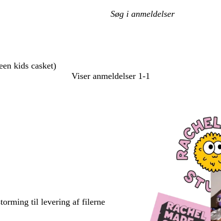
Min
søgetekst
reen kids casket)
Viser anmeldelser
1-1
torming til levering af filerne