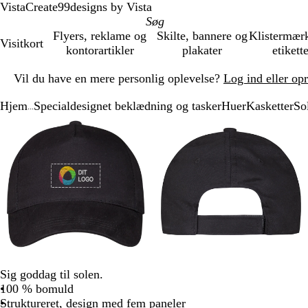
VistaCreate
99designs by Vista
Flyers, reklame og
Skilte, bannere og
Klistermær
Visitkort
kontorartikler
plakater
etikett
Slide
Vil du have en mere personlig oplevelse?
Log ind eller op
1
af
Hjem
Specialdesignet beklædning og tasker
Huer
Kasketter
So
1
...
Slide
Zoombart
Zoomet
Brug
Klik
Zoombart
Zoomet
Brug
Klik
1
billede
til
tasterne
for
billede
til
tasterne
for
af
minimum
plus
at
minimum
plus
at
3
og
udvide
og
udvide
minus
minus
til
til
at
at
zoome
zoome
og
og
piletasterne
piletasterne
til
til
Sig goddag til solen.
at
at
100 % bomuld
panorere
panorere
Struktureret, design med fem paneler