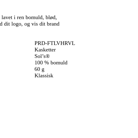
t
i
n
lavet i ren bomuld, blød,
e
 dit logo, og vis dit brand
b
l
å
PRD-FTLVHRVL
Kasketter
Sol’s®
100 % bomuld
60 g
Klassisk