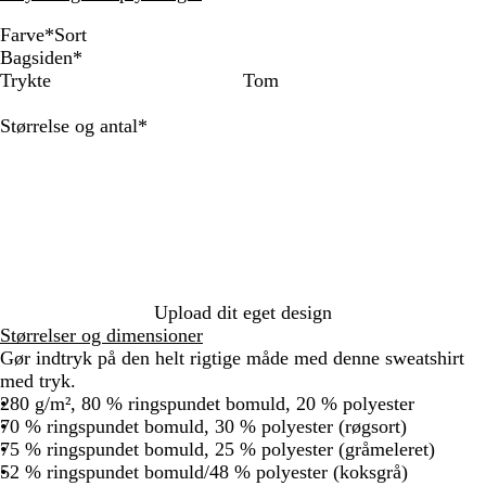
Farve
*
Sort
P
S
F
B
F
G
O
C
S
H
S
S
S
Bagsiden
*
o
o
l
o
l
r
x
h
a
i
t
t
o
Trykte
Tom
l
r
a
r
a
å
f
i
f
m
å
o
l
a
t
s
d
m
m
o
l
i
m
l
r
g
Skal
Størrelse og antal
*
r
k
e
m
e
r
i
r
e
g
m
u
udfyldes
h
e
a
e
l
d
r
b
l
r
g
l
v
g
u
r
e
m
ø
l
b
å
r
i
r
x
ø
r
a
d
å
l
å
d
ø
d
e
r
å
n
t
i
n
e
Upload dit eget design
b
Størrelser og dimensioner
l
Gør indtryk på den helt rigtige måde med denne sweatshirt
å
med tryk.
280 g/m², 80 % ringspundet bomuld, 20 % polyester
70 % ringspundet bomuld, 30 % polyester (røgsort)
75 % ringspundet bomuld, 25 % polyester (gråmeleret)
52 % ringspundet bomuld/48 % polyester (koksgrå)