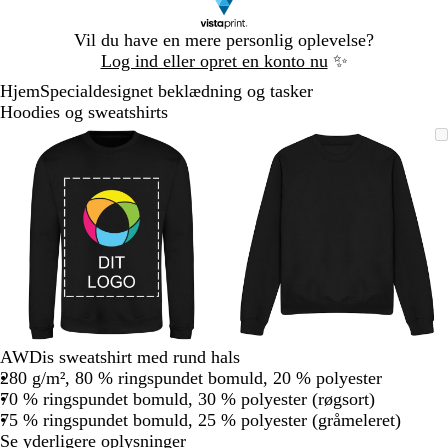
Slide
Vil du have en mere personlig oplevelse?
1
Log ind eller opret en konto nu
✨
af
Hjem
Specialdesignet beklædning og tasker
1
Hoodies og sweatshirts
Slide
Zoombart
Zoomet
Brug
Klik
Zoombart
Zoomet
Brug
Klik
1
billede
til
tasterne
for
billede
til
tasterne
for
af
minimum
plus
at
minimum
plus
at
2
og
udvide
og
udvide
minus
minus
til
til
at
at
zoome
zoome
og
og
piletasterne
piletasterne
til
til
AWDis sweatshirt med rund hals
at
at
280 g/m², 80 % ringspundet bomuld, 20 % polyester
panorere
panorere
70 % ringspundet bomuld, 30 % polyester (røgsort)
75 % ringspundet bomuld, 25 % polyester (gråmeleret)
Se yderligere oplysninger