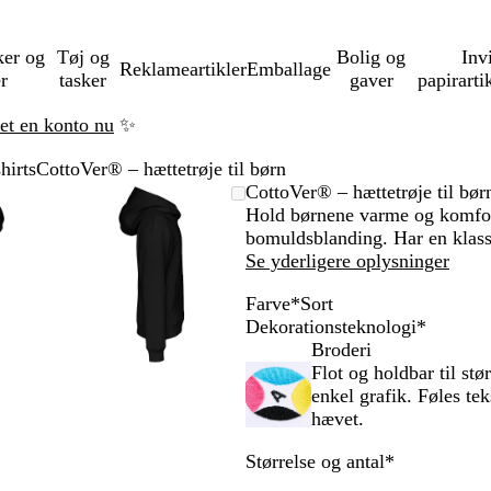
ker og
Tøj og
Bolig og
Inv
Reklameartikler
Emballage
er
tasker
gaver
papirarti
ret en konto nu
✨
hirts
CottoVer® – hættetrøje til børn
mbart
met
g
k
Zoombart
Zoomet
Brug
Klik
CottoVer® – hættetrøje til bør
ede
erne
billede
til
tasterne
for
Hold børnene varme og komfort
nimum
s
minimum
plus
at
bomuldsblanding. Har en klas
ide
og
udvide
Se yderligere oplysninger
us
minus
Farve
*
Sort
til
R
M
H
M
G
S
Dekorationsteknologi
*
at
ø
a
i
ø
r
o
Broderi
me
zoome
d
r
m
r
ø
r
Flot og holdbar til stør
og
i
m
k
n
t
enkel grafik. Føles tek
tasterne
piletasterne
n
e
e
hævet.
til
e
l
g
at
Skal
Størrelse og antal
*
b
b
r
orere
panorere
udfyldes
l
l
å