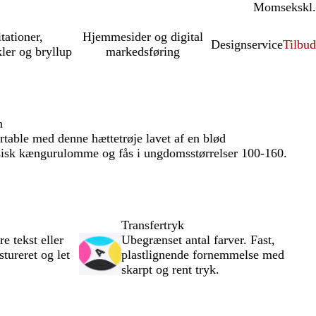
Moms
inkl.
ekskl.
itationer,
Hjemmesider og digital
Designservice
Tilbud
kler og bryllup
markedsføring
n
able med denne hættetrøje lavet af en blød
sisk kængurulomme og fås i ungdomsstørrelser 100-160.
Transfertryk
re tekst eller
Ubegrænset antal farver. Fast,
stureret og let
plastlignende fornemmelse med
skarpt og rent tryk.