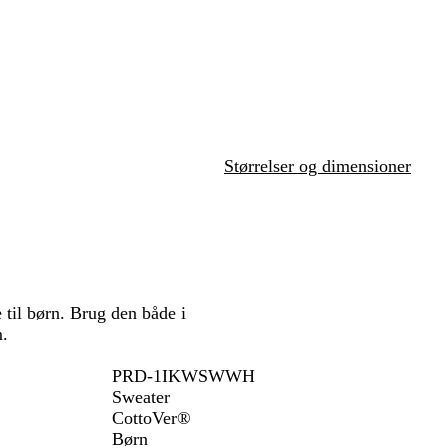
å
å
Størrelser og dimensioner
til børn. Brug den både i
m.
PRD-1IKWSWWH
Sweater
CottoVer®
Børn