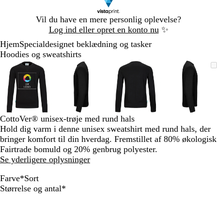
Slide
Vil du have en mere personlig oplevelse?
1
Log ind eller opret en konto nu
✨
af
Hjem
Specialdesignet beklædning og tasker
1
Hoodies og sweatshirts
Slide
Zoombart
Zoomet
Brug
Klik
Zoombart
Zoomet
Brug
Klik
Zoombart
Zoomet
Brug
Klik
Zoomba
Zoomet
Brug
Klik
1
billede
til
tasterne
for
billede
til
tasterne
for
billede
til
tasterne
for
billede
til
tasterne
for
af
minimum
plus
at
minimum
plus
at
minimum
plus
at
minim
plus
at
4
og
udvide
og
udvide
og
udvide
og
udvide
minus
minus
minus
minus
til
til
til
til
CottoVer® unisex-trøje med rund hals
at
at
at
at
Hold dig varm i denne unisex sweatshirt med rund hals, der
zoome
zoome
zoome
zoome
bringer komfort til din hverdag. Fremstillet af 80% økologisk
og
og
og
og
Fairtrade bomuld og 20% genbrug polyester.
piletasterne
piletasterne
piletasterne
piletast
Se yderligere oplysninger
til
til
til
til
at
at
at
at
Farve
*
Sort
panorere
panorere
panorere
panorer
O
L
G
G
M
R
M
H
K
R
H
S
Skal
Størrelse og antal
*
r
i
r
u
a
ø
ø
i
o
å
v
o
udfyldes
a
l
ø
l
r
d
r
m
n
h
i
r