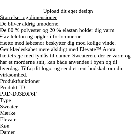
r
e
Upload dit eget design
e
Størrelser og dimensioner
n
De bliver aldrig umoderne.
De 80 % polyester og 20 % elastan holder dig varm
Hav telefon og nøgler i forlommerne
Hætte med løbesnor beskytter dig mod kølige vinde.
Gør klædeskabet mere alsidigt med Elevate™ Arora
hættetræje med lynlås til damer. Sweateren, der er varm og
har et morderne snit, kan både anvendes i byen og til
hverdag. Tilføj dit logo, og send et rent budskab om din
virksomhed.
Produktfunktioner
Produkt-ID
PRD-D03E0F6F
Type
Sweater
Mærke
Elevate
Køn
Damer