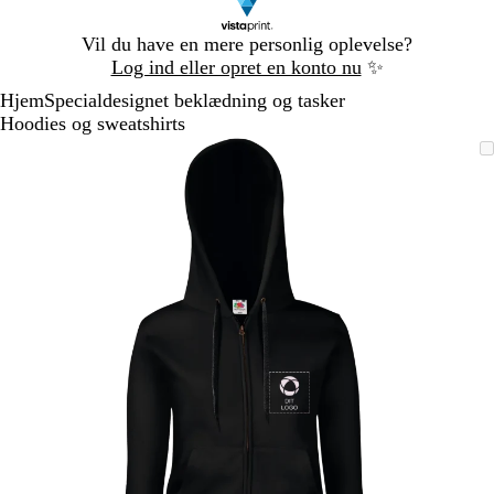
Slide
Vil du have en mere personlig oplevelse?
1
Log ind eller opret en konto nu
✨
af
Hjem
Specialdesignet beklædning og tasker
1
Hoodies og sweatshirts
Slide
Zoombart
Zoomet
Brug
Klik
1
billede
til
tasterne
for
af
minimum
plus
at
1
og
udvide
minus
til
at
zoome
og
piletasterne
til
at
panorere