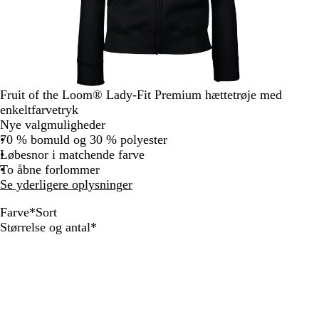
Fruit of the Loom® Lady-Fit Premium hættetrøje med
enkeltfarvetryk
Nye valgmuligheder
70 % bomuld og 30 % polyester
Løbesnor i matchende farve
To åbne forlommer
Se yderligere oplysninger
Farve
*
Sort
S
D
G
R
H
Skal
Størrelse og antal
*
o
y
r
ø
v
udfyldes
r
b
å
d
i
t
b
m
d
l
e
å
l
e