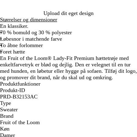
r
e
Upload dit eget design
t
Størrelser og dimensioner
En klassiker.
70 % bomuld og 30 % polyester
Løbesnor i matchende farve
To åbne forlommer
Foret hætte
En Fruit of the Loom® Lady-Fit Premium hættetrøje med
enkeltfarvetryk er blød og dejlig. Den er velegnet til en tur
med hunden, en løbetur eller hygge på sofaen. Tilføj dit logo,
og promover dit brand, når du skal ud og omkring.
Produktfunktioner
Produkt-ID
PRD-B32153AC
Type
Sweater
Brand
Fruit of the Loom
Køn
Damer