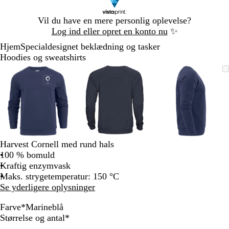
Slide
Vil du have en mere personlig oplevelse?
1
Log ind eller opret en konto nu
✨
af
Hjem
Specialdesignet beklædning og tasker
1
Hoodies og sweatshirts
Slide
Zoombart
Zoomet
Brug
Klik
Zoombart
Zoomet
Brug
Klik
Zoombart
Zoomet
Brug
Klik
1
billede
til
tasterne
for
billede
til
tasterne
for
billede
til
tasterne
for
af
minimum
plus
at
minimum
plus
at
minimum
plus
at
3
og
udvide
og
udvide
og
udvide
minus
minus
minus
til
til
til
at
at
at
zoome
zoome
zoome
Harvest Cornell med rund hals
og
og
og
100 % bomuld
piletasterne
piletasterne
piletastern
Kraftig enzymvask
til
til
til
Maks. strygetemperatur: 150 °C
at
at
at
Se yderligere oplysninger
panorere
panorere
panorere
Farve
*
Marineblå
M
A
F
F
Skal
Størrelse og antal
*
a
s
a
a
udfyldes