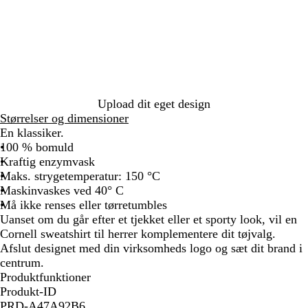
r
k
l
l
i
e
m
m
n
g
e
e
e
r
t
t
b
å
b
g
l
l
r
å
å
å
Upload dit eget design
Størrelser og dimensioner
En klassiker.
100 % bomuld
Kraftig enzymvask
Maks. strygetemperatur: 150 °C
Maskinvaskes ved 40° C
Må ikke renses eller tørretumbles
Uanset om du går efter et tjekket eller et sporty look, vil en
Cornell sweatshirt til herrer komplementere dit tøjvalg.
Afslut designet med din virksomheds logo og sæt dit brand i
centrum.
Produktfunktioner
Produkt-ID
PRD-A47A92B6