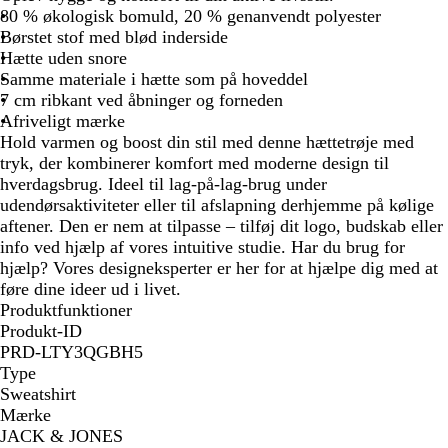
80 % økologisk bomuld, 20 % genanvendt polyester
Børstet stof med blød inderside
Hætte uden snore
Samme materiale i hætte som på hoveddel
7 cm ribkant ved åbninger og forneden
Afriveligt mærke
Hold varmen og boost din stil med denne hættetrøje med
tryk, der kombinerer komfort med moderne design til
hverdagsbrug. Ideel til lag-på-lag-brug under
udendørsaktiviteter eller til afslapning derhjemme på kølige
aftener. Den er nem at tilpasse – tilføj dit logo, budskab eller
info ved hjælp af vores intuitive studie. Har du brug for
hjælp? Vores designeksperter er her for at hjælpe dig med at
føre dine ideer ud i livet.
Produktfunktioner
Produkt-ID
PRD-LTY3QGBH5
Type
Sweatshirt
Mærke
JACK & JONES