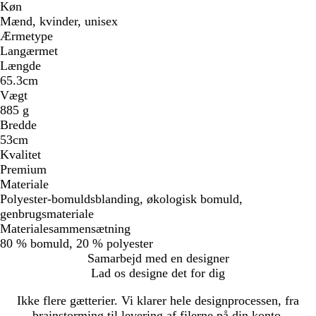
Køn
Mænd, kvinder, unisex
Ærmetype
Langærmet
Længde
65.3cm
Vægt
885 g
Bredde
53cm
Kvalitet
Premium
Materiale
Polyester-bomuldsblanding, økologisk bomuld,
genbrugsmateriale
Materialesammensætning
80 % bomuld, 20 % polyester
Samarbejd med en designer
Lad os designe det for dig
Ikke flere gætterier. Vi klarer hele designprocessen, fra
brainstorming til levering af filerne på din konto.