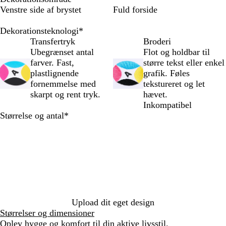
g
e
n
r
g
Venstre side af brystet
Fuld forside
r
o
e
e
r
å
f
b
g
å
Dekorationsteknologi
*
m
f
l
n
m
Transfertryk
Broderi
e
w
å
s
e
Ubegrænset antal
Flot og holdbar til
l
h
b
g
l
farver. Fast,
større tekst eller enkel
e
i
l
r
a
plastlignende
grafik. Føles
r
t
a
å
n
fornemmelse med
tekstureret og let
e
e
z
g
skarpt og rent tryk.
hævet.
t
e
e
Inkompatibel
r
Skal
Størrelse og antal
*
udfyldes
Upload dit eget design
Størrelser og dimensioner
Oplev hygge og komfort til din aktive livsstil.