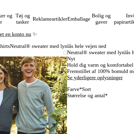
ker og
Tøj og
Bolig og
Inv
Reklameartikler
Emballage
er
tasker
gaver
papirarti
ret en konto nu
✨
hirts
Neutral® sweater med lynlås hele vejen ned
Zoombart
Zoomet
Brug
Klik
Neutral® sweater med lynlås h
billede
til
tasterne
for
Nyt
minimum
plus
at
Hold dig varm og komfortabel i
og
udvide
Fremstillet af 100% bomuld me
minus
Se yderligere oplysninger
til
Farve
*
Sort
at
S
M
M
G
Skal
Størrelse og antal
*
zoome
o
a
ø
r
udfyldes
og
r
r
r
å
piletasterne
t
i
k
m
til
n
l
e
at
e
y
l
panorere
b
n
e