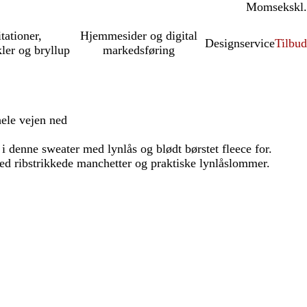
Moms
inkl.
ekskl.
itationer,
Hjemmesider og digital
Designservice
Tilbud
kler og bryllup
markedsføring
ele vejen ned
 denne sweater med lynlås og blødt børstet fleece for.
d ribstrikkede manchetter og praktiske lynlåslommer.