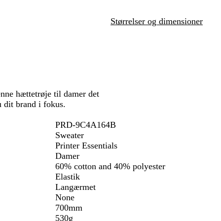
e
å
n
t
Størrelser og dimensioner
nne hættetrøje til damer det
 dit brand i fokus.
PRD-9C4A164B
Sweater
Printer Essentials
Damer
60% cotton and 40% polyester
Elastik
Langærmet
None
700mm
530g