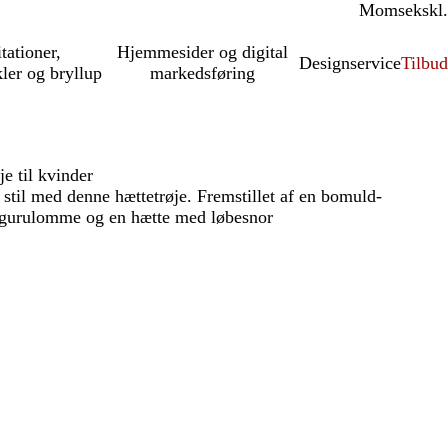
Moms
inkl.
ekskl.
itationer,
Hjemmesider og digital
Designservice
Tilbud
kler og bryllup
markedsføring
e til kvinder
 stil med denne hættetrøje. Fremstillet af en bomuld-
ngurulomme og en hætte med løbesnor